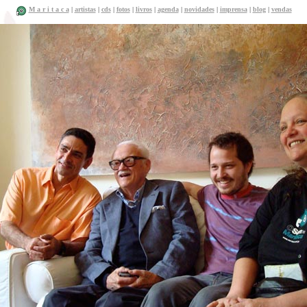
M a r i t a c a
|
artistas
|
cds
|
fotos
|
livros
|
agenda
|
novidades
|
imprensa
|
blog
|
vendas