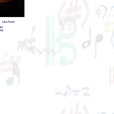
-
Léa Freire
007
ia)