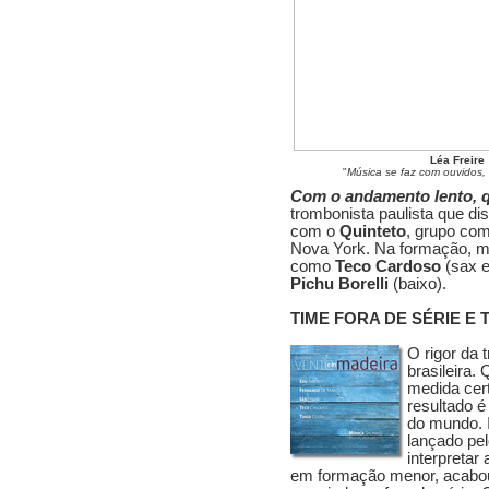
Léa Freire
"
Música se faz com ouvidos
Com o andamento lento, q
trombonista paulista que d
com o
Quinteto
, grupo co
Nova York. Na formação, m
como
Teco Cardoso
(sax e
Pichu Borelli
(baixo).
TIME FORA DE SÉRIE E 
O rigor da 
brasileira
medida cer
resultado é
do mundo. 
lançado pe
interpreta
em formação menor, acabou