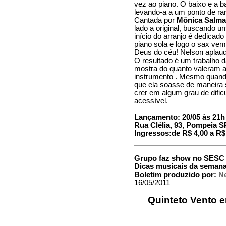
vez ao piano. O baixo e a b
levando-a a um ponto de rar
Cantada por
Mônica Salm
lado a original, buscando u
início do arranjo é dedicado
piano sola e logo o sax vem
Deus do céu! Nelson aplaudi
O resultado é um trabalho 
mostra do quanto valeram a
instrumento . Mesmo quando 
que ela soasse de maneira 
crer em algum grau de dific
acessível.
Lançamento: 20/05 às 21
Rua Clélia, 93, Pompeia SP
Ingressos:de R$ 4,00 a R$
Grupo faz show no SESC P
Dicas musicais da seman
Boletim produzido por:
Ne
16/05/2011
Quinteto Vento 