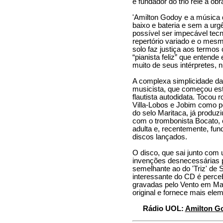
e fundador do trio relê a obr
'Amilton Godoy e a música d
baixo e bateria e sem a urg
possível ser impecável tec
repertório variado e o mes
solo faz justiça aos termos
“pianista feliz” que entend
muito de seus intérpretes, 
A complexa simplicidade da 
musicista, que começou est
flautista autodidata. Tocou 
Villa-Lobos e Jobim como p
do selo Maritaca, já produz
com o trombonista Bocato, 
adulta e, recentemente, fun
discos lançados.
O disco, que sai junto com 
invenções desnecessárias pe
semelhante ao do 'Triz' de
interessante do CD é perce
gravadas pelo Vento em Made
original e fornece mais ele
Rádio UOL:
Amilton Go