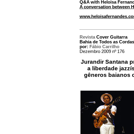
Q&A with Heloisa Fernan
A conversation between H
www.heloisafernandes.c
Revista
Cover Guitarra
Bahia de Todos as Corda
por:
Fábio Carrilho
Dezembro 2009 nº 176
Jurandir Santana 
a liberdade jazzí
gêneros baianos c