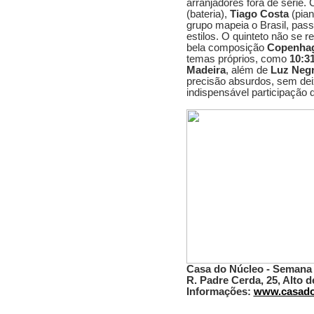
arranjadores fora de série
(bateria),
Tiago Costa
(pian
grupo mapeia o Brasil, pas
estilos. O quinteto não se r
bela composição
Copenha
temas próprios, como
10:3
Madeira
, além de
Luz Neg
precisão absurdos, sem dei
indispensável participação 
Casa do Núcleo - Semana 
R. Padre Cerda, 25, Alto 
Informações:
www.casado