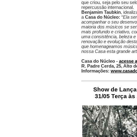
que criou, seja pelo seu sel
repercussão internacional.
Benjamim Taubkin
, ideali
a
Casa do Núcleo:
“
Ela se
acompanhar o seu desenvol
maioria dos músicos se sen
mais profundo e criativo, c
uma consistência, beleza e
renovação e evolução desta
que homenageamos músicos 
nossa Casa esta grande art
Casa do Núcleo -
acesse 
R. Padre Cerda, 25, Alto 
Informações:
www.casado
Show de Lançam
31/05 Terça às