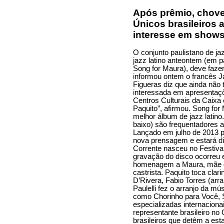
Após prêmio, chove 
Únicos brasileiros a
interesse em shows
O conjunto paulistano de j
jazz latino anteontem (em p
Song for Maura), deve faze
informou ontem o francês J
Figueras diz que ainda nã
interessada em apresentaçõ
Centros Culturais da Caixa 
Paquito”, afirmou. Song for
melhor álbum de jazz latino. 
baixo) são frequentadores
Lançado em julho de 2013 p
nova prensagem e estará dis
Corrente nasceu no Festiva
gravação do disco ocorreu 
homenagem a Maura, mãe de
castrista. Paquito toca clar
D’Rivera, Fabio Torres (arra
Paulelli fez o arranjo da m
como Chorinho para Você, 
especializadas internaciona
representante brasileiro n
brasileiros que detêm a est