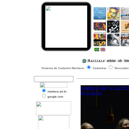
M a r i t a c a
|
artistas
|
cds
|
foto
Sistema de Cadastro Maritaca:
Cadastrar
Descadast
maritaca.art.br
google.com
..b