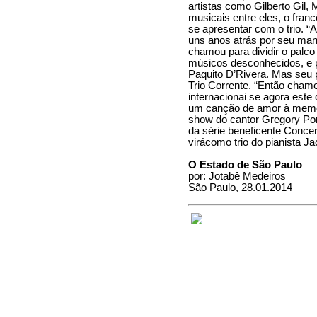
artistas como Gilberto Gil,
musicais entre eles, o fran
se apresentar com o trio. “
uns anos atrás por seu man
chamou para dividir o palc
músicos desconhecidos, e po
Paquito D’Rivera. Mas seu p
Trio Corrente. “Então cham
internacionai se agora est
um canção de amor à memor
show do cantor Gregory Port
da série beneficente Concer
virácomo trio do pianista 
O Estado de São Paulo
por: Jotabê Medeiros
São Paulo, 28.01.2014