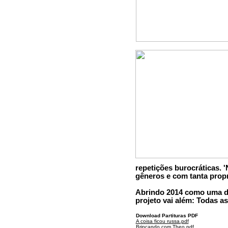
repetições burocráticas. '
gêneros e com tanta propr
Abrindo 2014 como uma das
projeto vai além: Todas as
Download Partituras PDF
A coisa ficou russa.pdf
Brincando com Theo.pdf