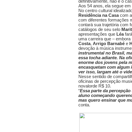
definitivamente, não é o ca
Aos 54 anos, ela segue em
No centro cultural idealizad
Residência na Casa
com 
com diferentes formações 
contará sua trajetória com f
catálogos de seu selo
Mari
apresentações que
Léa
fará
uma carreira que – embora
Costa
,
Arrigo Barnabé
e
H
devoção à música instrumen
instrumental no Brasil, 
essa tocha adiante. Na ofi
enorme dos jovens pela m
encasquetam com algum ins
ver isso, largam até o vi
Nesse sentido de comparti
oficinas de percepção musi
novalorde R$ 10.
“
Essa parte da percepção 
aluno começando querendo 
mas quero ensinar que mú
conta.