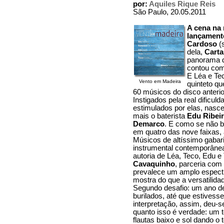
por:
Aquiles Rique Reis
São Paulo, 20.05.2011
A cena na 
lançament
Cardoso
(s
dela,
Carta
panorama d
contou com
E Léa e Te
Vento em Madeira
quinteto qu
60 músicos do disco anterio
Instigados pela real dificul
estimulados por elas, nasc
mais o baterista
Edu Ribei
Demarco
. E como se não b
em quatro das nove faixas,
Músicos de altíssimo gabari
instrumental contemporânea,
autoria de Léa, Teco, Edu e
Cavaquinho
, parceria com
prevalece um amplo espectr
mostra do que a versatilid
Segundo desafio: um ano d
burilados, até que estivess
interpretação, assim, deu-s
quanto isso é verdade: um
flautas baixo e sol dando o 