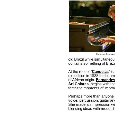
Heloísa Fernan
old Brazil while simultaneou
contains something of Brazil
At the root of "
Candeias
" is
expedition in 1938 to docum
of African origin.
Fernandes
Ari Colares
, begins with th
fantastic moments of improvi
Perhaps more than anyone e
voice, percussion, guitar and
She made an impression with 
blending ideas with mood, it i