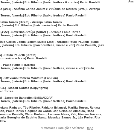
Ass
o Torres, [bateria] Edu Ribeiro, [baixo fretless 6 cordas] Paulo Paulelli
a [4:11] - Antônio Carlos Jobim e Vinícius de Moraes (BMG) - Arranjo
 Torres, [bateria] Edu Ribeiro, [baixo fretless] Paulo Paulelli
 Fabio Torres (Direto) - Arranjo Fabio Torres
, [bateria] Edu Ribeiro, [baixo acústico] Paulo Paulelli
 [4:22] - Severino Araújo (ADDAF) - Arranjo Fabio Torres
 Torres, [bateria] Edu Ribeiro, [baixo fretless] Paulo Paulelli
ntônio Carlos Jobim (Jobim Music Ltda) - Arranjo Paulo Paulelli [piano
, [bateria] Edu Ribeiro, [baixo fretless, violão e voz] Paulo Paulelli, [sax
] - Paulo Paulelli (Direto)
ercussão de boca] Paulo Paulelli
 - Paulo Paulelli (Direto)
 Torres, [bateria] Edu Ribeiro, [baixo fretless, violão e voz] Paulo
] - Otaviano Romero Monteiro (Fon-Fon)
 Torres, [bateria] Edu Ribeiro, [baixo fretless] Paulo Paulelli
:16] - Moacir Santos (Copyrights)
bio Torres
2] - Jacob do Bandolim (BMG/ADDAF)
 Torres, [bateria] Edu Ribeiro, [baixo fretless] Paulo Paulelli
iana Rathsan, Téo Ribeiro, Fabiana Brianezi, Marilia Torres, Renata
iotto, Paulo Tanus e equipe do Garoa Bar, Celso de Almeida, Rosa
íssimo Paulelli, Chico Pinheiro, Luciana Alves, Zeli, Marcus Teixeira,
aria Georgina do Espírito Santo, Messias Santos Jr., Léa Freire, Rita
elly.
© Maritaca Produções Artísticas
-
topo