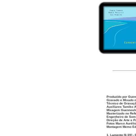
Produzido por Gue
Gravado e Mixado no
Técnico de Gravaç
Auxiliares Tamiko 
Mixagem Guennosh
Masterizado no Ref
Engenheiro de Som 
Direção de Arte e P
Fotos Marco Auréli
Montagem Memo Edi
1. Lamento [6:39] - 