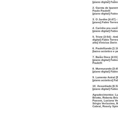
[piano digital] Fabi
2. Garota de Ipanem
Paulo Paulelli
[piano digital] Fabio
3. O Jardim [4:47] -
[piano] Fabio Torres
4. Carinho pra você
[piano digital] Fabio
5. Triste [3:54] - A
digital] Fabio Torres
alto] Vinicius Dorin
6. Paulelliando [1:16
[baixo acústico e p
7. Baião Doce [4:01]
[piano digital] Fabio
Paulelli
8. Murmurando [3:49
[piano digital] Fabio
9. Lamento Astral [5
[piano acústico] Fa
10. Assanhado [6:3
[piano digital] Fabio
Agradecimentos: Luc
Briotto, Roberta Br
Passos, Luciana Ver
Sérgio Veríssimo, M
Cabral, Rosely Spin