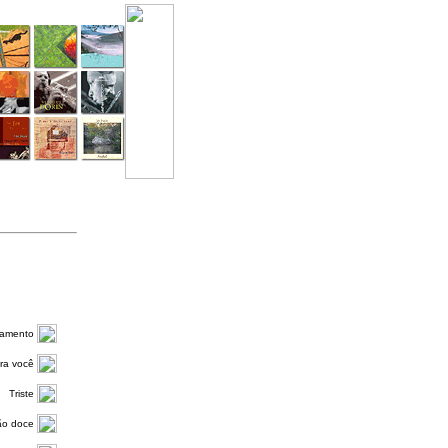
amento
ra você
Triste
ão doce