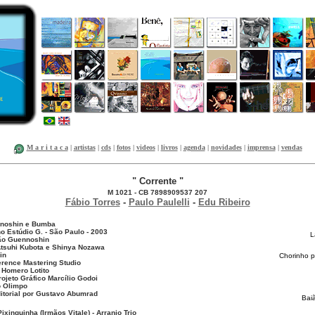
M a r i t a c a
|
artistas
|
cds
|
fotos
|
videos
|
livros
|
agenda
|
novidades
|
imprensa
|
vendas
" Corrente "
M 1021 - CB 7898909537 207
Fábio Torres
-
Paulo Paulelli
-
Edu Ribeiro
nnoshin e Bumba
 Estúdio G. - São Paulo - 2003
L
ão Guennoshin
Atsuhi Kubota e Shinya Nozawa
in
Chorinho p
erence Mastering Studio
Homero Lotito
rojeto Gráfico Marcílio Godoi
o Olimpo
torial por Gustavo Abumrad
Bai
Pixinguinha (Irmãos Vitale) - Arranjo Trio