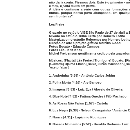
não daria conta. Fizemos dois. Este é o primeiro - m
e meu, e sairá muito em breve.
A idéia é continuar a série com outras formações a
nunca, porque nosso povo abençoado, em qualquer
sem fronteiras".
Léa Freire
Gravado no estúdio VIBE São Paulo de 27 de abril a 
Mixado no estúdio Trilha Certa por Homero Lotito
Masterizado no estúdio Reference por Homero Lotit
Direção de arte e projeto gráfico Marcílio Godoi
Fotos Bocato - Eduardo Campos
Fotos Léa - Kriz Knak
Michel Freidenson gentilmente cedido pela gravador
Músicos: [Flauta] Léa Freire, [Trombone] Bocato, [Pi
[Guitarra] Djalma Lima*, [Baixo] Sizão Machado*, [Bat
*exeto faixa 5
1. Andorinha [3:39] - Antônio Carlos Jobim
2. Folha Morta [4:16] - Ary Barroso
3. Imagens [6:53] - Luiz Eça / Aloysio de Oliveira
4. Blue Note [4:52] - Fátima Guedes / Filó Machado
5. As Rosas Não Falam [1:57] - Cartola
6. Luz Negra [5:38] - Nelson Cavaquinho / Amâncio 
7. Nunca [4:31] - Lupicinio Rodrigues
8. Nossos Momentos [5:52] - Haroldo Barbosa / Luiz