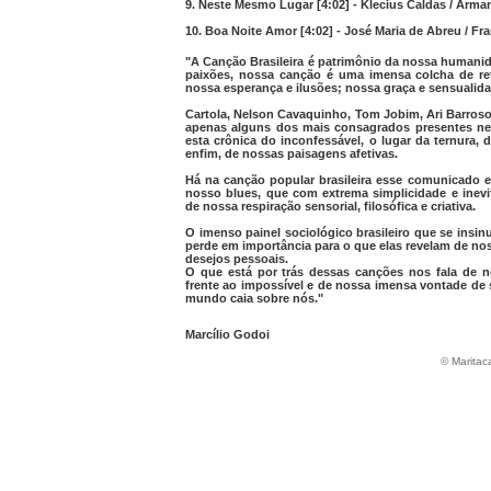
9. Neste Mesmo Lugar [4:02] - Klecius Caldas / Arm
10. Boa Noite Amor [4:02] - José Maria de Abreu / Fr
"A Canção Brasileira é patrimônio da nossa humani
paixões, nossa canção é uma imensa colcha de re
nossa esperança e ilusões; nossa graça e sensualida
Cartola, Nelson Cavaquinho, Tom Jobim, Ari Barroso,
apenas alguns dos mais consagrados presentes ne
esta crônica do inconfessável, o lugar da ternura, 
enfim, de nossas paisagens afetivas.
Há na canção popular brasileira esse comunicado e
nosso blues, que com extrema simplicidade e inev
de nossa respiração sensorial, filosófica e criativa.
O imenso painel sociológico brasileiro que se ins
perde em importância para o que elas revelam de no
desejos pessoais.
O que está por trás dessas canções nos fala de
frente ao impossível e de nossa imensa vontade de s
mundo caia sobre nós."
Marcílio Godoi
© Maritac