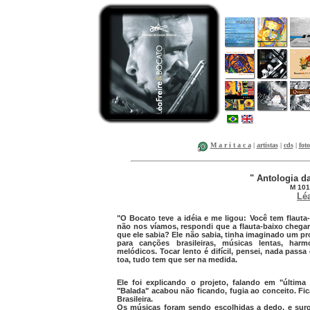
M a r i t a c a
|
artistas
|
cds
|
foto
" Antologia da
M 101
Léa
"O Bocato teve a idéia e me ligou: Você tem flauta
não nos víamos, respondi que a flauta-baixo chega
que ele sabia? Ele não sabia, tinha imaginado um pr
para canções brasileiras, músicas lentas, harm
melódicos. Tocar lento é difícil, pensei, nada pass
toa, tudo tem que ser na medida.
Ele foi explicando o projeto, falando em "última f
"Balada" acabou não ficando, fugia ao conceito. 
Brasileira.
Os músicas foram sendo escolhidas a dedo, e sur