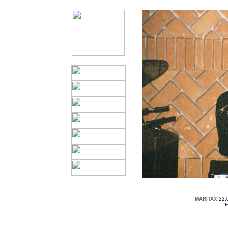
MARITAX
22.
E