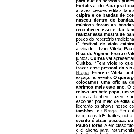
para que as pessoas pudess
Fortaleza, do Pará pra toca
através desses editais tam
caipira
e de
bandas de cor
nasceu dentro de bandas
músicos foram as bandas.
reconhecer isso e dar ta
realizar essa mostra de ba
pouco do repertório tradicio
O
festival de viola caipir
atividade -
Ivan Vilela
,
Paul
Ricardo Vignini
.
Freire
e
Vil
juntos.
Correa
vai apresenta
Curitiba.
“Tem violeiro que 
trazer esse pessoal da vio
Braga
.
Freire
e
Vilela
tamb
espaço no evento.“
O que a g
colocamos uma oficina do
abrimos mais este ano. O 
rolava um bate-papo, um 
oficinas também fazem s
escolher, por meio de edital
liderarão os shows nesse es
também
”, diz
Braga
. Em out
isso, há os
três bailes
, outr
evento é atrair pessoas de
Paulo Flores
. Além disso tud
e é aberta para instrument