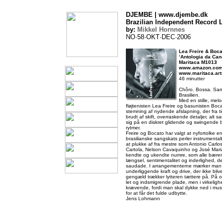
DJEMBE | www.djembe.dk
Brazilian Independent Record L
by:
Mikkel Hornnes
NO·58·OKT·DEC·2006
Lea Freire & Boca
‘Antologia da Can
Maritaca M1013
www.amazon.co
www.maritaca.art
46 minutter
Chôro. Bossa. Sam
Brasilien.
Med en stille, melod
fløjtenisten Lea Freire og basunisten Bocat
stemning af nydende afslapning, der fra tid
brudt af skift, overraskende detaljer, a
sig på en diskret glidende og swingende b
rytmer.
Freire og Bocato har valgt at nyfortolke 
brasilianske sangskats perler instrumentalt.
at plukke af fra mestre som Antonio Carlo
Cartola, Nelson Cavaquinho og José Mari
kendte og ukendte numre, som alle bærer 
længsel, sentimentalitet og inderlighed, d
saudade. I arrangementerne mærker man 
underliggende kraft og drive, der ikke blive
gengæld trækker lytteren tættere på. På o
let og indsmigrende plade, men i virkelig
krævende, fordi man skal dykke ned i mu
for at får det fulde udbytte.
Jens Lohmann