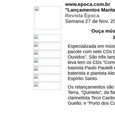
www.epoca.com.br
"Lançamentos Marit
Revista Época
Semana 27 de Nov. 2
Ouça mús
Especializada em músi
pacote com sete CDs b
Ouvidos". São três lan
leva tem os CDs "Corre
baixista Paulo Paulelli
baterista e pianista Al
Espírito Santo.
Os relançamentos são 
Terra, "Quinteto", da f
clarinetista Teco Card
Guello; e "Porto dos C