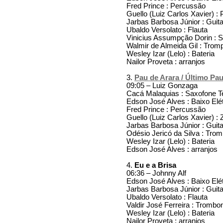
Fred Prince : Percussão
Guello (Luiz Carlos Xavier) :
Jarbas Barbosa Júnior : Guita
Ubaldo Versolato : Flauta
Vinicius Assumpção Dorin : 
Walmir de Almeida Gil : Trom
Wesley Izar (Lelo) : Bateria
Nailor Proveta : arranjos
3.
Pau de Arara / Último Pau
09:05 – Luiz Gonzaga
Cacá Malaquias : Saxofone T
Edson José Alves : Baixo Elét
Fred Prince : Percussão
Guello (Luiz Carlos Xavier) 
Jarbas Barbosa Júnior : Guita
Odésio Jericó da Silva : Tro
Wesley Izar (Lelo) : Bateria
Edson José Alves : arranjos
4.
Eu e a Brisa
06:36 – Johnny Alf
Edson José Alves : Baixo Elét
Jarbas Barbosa Júnior : Guita
Ubaldo Versolato : Flauta
Valdir José Ferreira : Trombo
Wesley Izar (Lelo) : Bateria
Nailor Proveta : arranjos