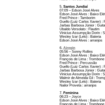
5.
Santos Jundiaí
07:09 – Edson José Alves
Edson José Alves : Baixo Elét
Fred Prince : Tamborim
Guello (Luiz Carlos Xavier) :
Jarbas Barbosa Júnior : Guita
Ubaldo Versolato : Flautim
Vinicius Assumpção Dorin : 
Wesley Izar (Lelo) : Bateria
Edson José Alves : arranjos
6.
Airegin
05:56 – Sonny Rollins
Edson José Alves : Baixo Elét
François de Lima : Trombone
Fred Prince : Percussão
Guello (Luiz Carlos Xavier) :
Jarbas Barbosa Júnior : Guita
Vinicius Assumpção Dorin : 
Walmir de Almeida Gil : Trom
Wesley Izar (Lelo) : Bateria
Nailor Proveta : arranjos
7.
Feminina
06:23 – Joyce
Edson José Alves : Baixo Elét
François de Lima : Trombone