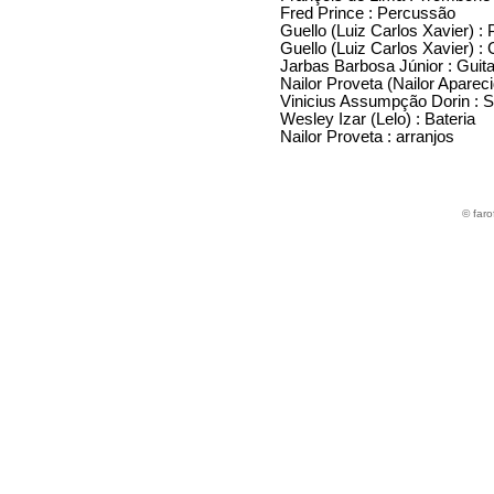
Fred Prince : Percussão
Guello (Luiz Carlos Xavier) :
Guello (Luiz Carlos Xavier) :
Jarbas Barbosa Júnior : Guita
Nailor Proveta (Nailor Aparec
Vinicius Assumpção Dorin : 
Wesley Izar (Lelo) : Bateria
Nailor Proveta : arranjos
© far