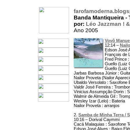
farofamoderna.blog
Banda Mantiqueira - 
por:
Léo Jazzman ! &
Ano 2005
Vovô Manue
12:14 –
Nail
Edson José Al
François de 
Fred Prince 
Guello (Luiz 
Guello (Luiz 
Jarbas Barbosa Júnior : Guita
Nailor Proveta (Nailor Aparec
Ubaldo Versolato : Saxofone 
Valdir José Ferreira : Trombo
Vinicius Assumpção Dorin : 
Walmir de Almeida Gil : Trom
Wesley Izar (Lelo) : Bateria
Nailor Proveta : arranjos
2.
Samba de Minha Terra / 
10:16 – Dorival Caymmi
Cacá Malaquias : Saxofone T
Edson José Alves : Baixo Elét