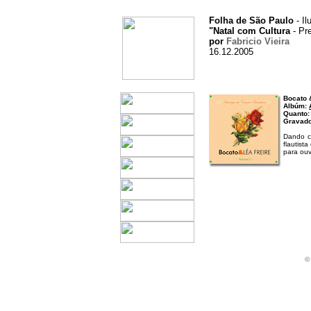
Folha de São Paulo
- Il
"Natal com Cultura
- Pre
por
Fabricio Vieira
16.12.2005
Bocato 
Albúm:
Quanto:
Gravado
Dando co
flautist
para ouv
©