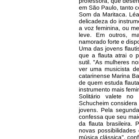
professora, que desen
em São Paulo, tanto co
Som da Maritaca. Léa
delicadeza do instrum
a voz feminina, ou m
leve. Em outros, m
namorado forte e dispo
Uma das jovens flauti
que a flauta atrai o 
sutil. "As mulheres no
ver uma musicista de
catarinense Marina Ba
de quem estuda flauta
instrumento mais femi
Solitário valete n
Schucheim considera u
jovens. Pela segund
confessa que seu maio
da flauta brasileira
novas possibilidades
música clássica", con