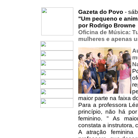
Gazeta do Povo
- sá
"Um pequeno e anim
por Rodrigo Browne
Oficina de Música:
T
mulheres e apenas
A
m
N
P
o
r
pe
maior parte na faixa 
Para a professora Léa
princípio, não há po
feminino. " As maio
constata a instrutora,
A atração feminina