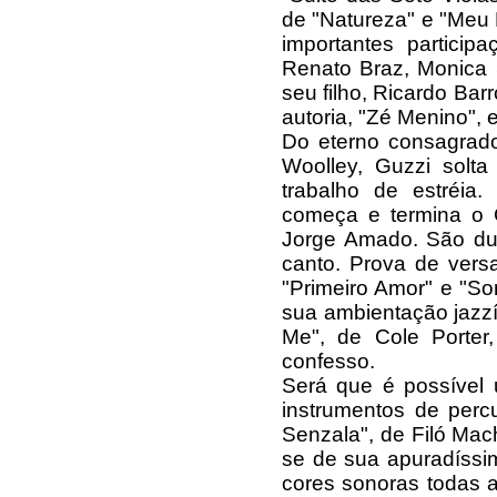
de "Natureza" e "Meu 
importantes particip
Renato Braz, Monica 
seu filho, Ricardo Ba
autoria, "Zé Menino",
Do eterno consagrado 
Woolley, Guzzi solta
trabalho de estréia
começa e termina o 
Jorge Amado. São dua
canto. Prova de versa
"Primeiro Amor" e "So
sua ambientação jazz
Me", de Cole Porter
confesso.
Será que é possível
instrumentos de perc
Senzala", de Filó Mac
se de sua apuradíssi
cores sonoras todas 