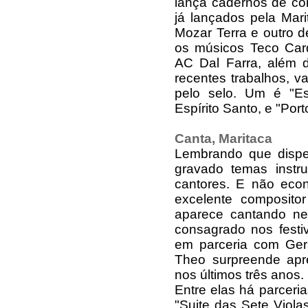
lança cadernos de co
já lançados pela Mar
Mozar Terra e outro d
os músicos Teco Card
AC Dal Farra, além 
recentes trabalhos, va
pelo selo. Um é "Est
Espírito Santo, e "Por
Canta, Maritaca
Lembrando que dispen
gravado temas instr
cantores. E não eco
excelente composito
aparece cantando nes
consagrado nos festi
em parceria com Gera
Theo surpreende apr
nos últimos três anos.
Entre elas há parceri
"Suite das Sete Viola