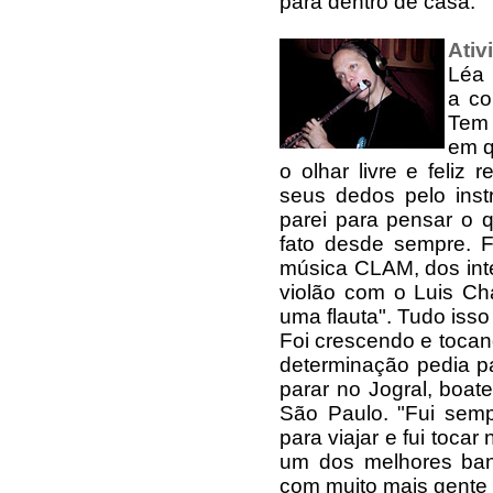
para dentro de casa.
Ativ
Léa 
a co
Tem 
em q
o olhar livre e feliz 
seus dedos pelo inst
parei para pensar o 
fato desde sempre. 
música CLAM, dos int
violão com o Luis Ch
uma flauta". Tudo isso
Foi crescendo e toca
determinação pedia pa
parar no Jogral, boat
São Paulo. "Fui sempr
para viajar e fui tocar
um dos melhores band
com muito mais gente