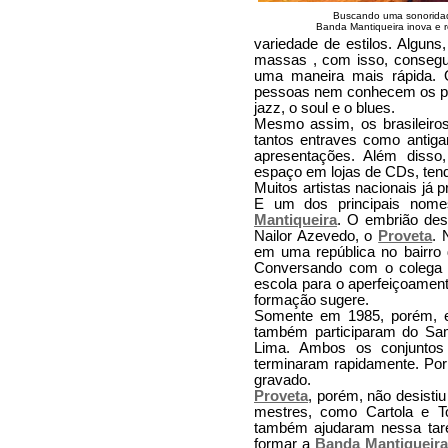
Buscando uma sonoridade
Banda Mantiqueira inova e 
variedade de estilos. Algun
massas , com isso, consegu
uma maneira mais rápida. O
pessoas nem conhecem os prin
jazz, o soul e o blues.
Mesmo assim, os brasileiro
tantos entraves como antig
apresentações. Além disso
espaço em lojas de CDs, ten
Muitos artistas nacionais já 
E um dos principais nom
Mantiqueira
. O embrião des
Nailor Azevedo, o
Proveta
. 
em uma república no bairro 
Conversando com o colega W
escola para o aperfeiçoamento
formação sugere.
Somente em 1985, porém, e
também participaram do Sam
Lima. Ambos os conjuntos
terminaram rapidamente. Por f
gravado.
Proveta
, porém, não desisti
mestres, como Cartola e To
também ajudaram nessa tare
formar a
Banda Mantiqueira