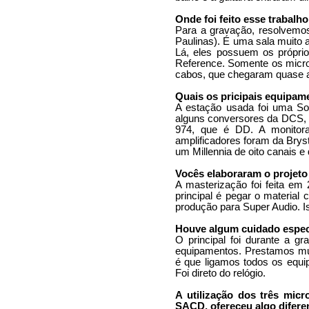
Onde foi feito esse trabalho
Para a gravação, resolvemo
Paulinas). É uma sala muito a
Lá, eles possuem os própri
Reference. Somente os microf
cabos, que chegaram quase a
Quais os pricipais equipam
A estação usada foi uma So
alguns conversores da DCS, 
974, que é DD. A monitora
amplificadores foram da Brys
um Millennia de oito canais e 
Vocês elaboraram o projet
A masterização foi feita em 
principal é pegar o materia
produção para Super Audio. 
Houve algum cuidado espec
O principal foi durante a g
equipamentos. Prestamos mui
é que ligamos todos os equi
Foi direto do relógio.
A utilização dos três micr
SACD, ofereceu algo difer