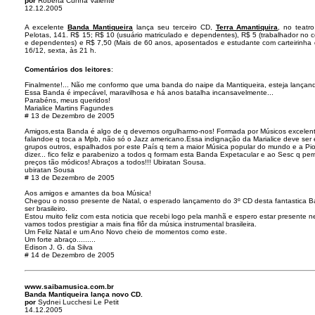
por
Roberta Cunha Valente
12.12.2005
A excelente
Banda Mantiqueira
lança seu terceiro CD,
Terra Amantiquira
, no teat
Pelotas, 141. R$ 15; R$ 10 (usuário matriculado e dependentes), R$ 5 (trabalhador no c
e dependentes) e R$ 7,50 (Mais de 60 anos, aposentados e estudante com carteirinh
16/12, sexta, às 21 h.
Comentários dos leitores
:
Finalmente!... Não me conformo que uma banda do naipe da Mantiqueira, esteja lançando
Essa Banda é impecável, maravilhosa e há anos batalha incansavelmente...
Parabéns, meus queridos!
Marialice Martins Fagundes
# 13 de Dezembro de 2005
Amigos,esta Banda é algo de q devemos orgulharmo-nos! Formada por Músicos excelente
falandoe q toca a Mpb, não só o Jazz americano.Essa indignação da Marialice deve ser 
grupos outros, espalhados por este País q tem a maior Música popular do mundo e a Pi
dizer... fico feliz e parabenizo a todos q formam esta Banda Expetacular e ao Sesc q pe
preços tão módicos! Abraços a todos!!! Ubiratan Sousa.
ubiratan Sousa
# 13 de Dezembro de 2005
Aos amigos e amantes da boa Música!
Chegou o nosso presente de Natal, o esperado lançamento do 3º CD desta fantastica 
ser brasileiro.
Estou muito feliz com esta noticia que recebi logo pela manhã e espero estar presente 
vamos todos prestigiar a mais fina flôr da música instrumental brasileira.
Um Feliz Natal e um Ano Novo cheio de momentos como este.
Um forte abraço.........
Edison J. G. da Silva
# 14 de Dezembro de 2005
www.saibamusica.com.br
Banda Mantiqueira lança novo CD.
por
Sydnei Lucchesi Le Petit
14.12.2005