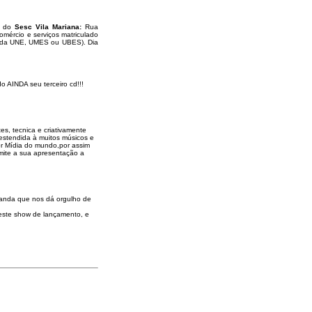
ro do
Sesc Vila Mariana:
Rua
omércio e serviços matriculado
a da UNE, UMES ou UBES). Dia
 AINDA seu terceiro cd!!!
s, tecnica e criativamente
estendida à muitos músicos e
or Mídia do mundo,por assim
rmite a sua apresentação a
Banda que nos dá orgulho de
neste show de lançamento, e