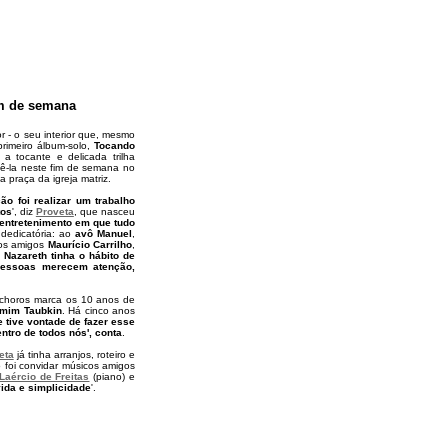
im de semana
or - o seu interior que, mesmo
rimeiro álbum-solo,
Tocando
a tocante e delicada trilha
ecê-la neste fim de semana no
a praça da igreja matriz.
o foi realizar um trabalho
tos
', diz
Proveta
, que nasceu
entretenimento em que tudo
dedicatória: ao
avô Manuel
,
aos amigos
Maurício Carrilho
,
 Nazareth tinha o hábito de
pessoas merecem atenção,
 choros marca os 10 anos de
mim Taubkin
. Há cinco anos
 tive vontade de fazer esse
entro de todos nós', conta
.
eta
já tinha arranjos, roteiro e
 foi convidar músicos amigos
Laércio de Freitas
(piano) e
vida e simplicidade
'.