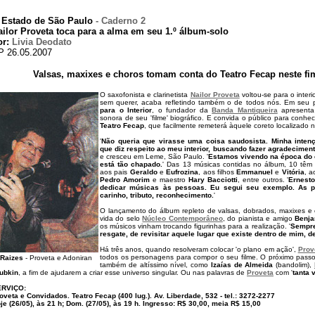
 Estado de São Paulo
- Caderno 2
ailor Proveta toca para a alma em seu 1.º álbum-solo
or:
Livia Deodato
P 26.05.2007
Valsas, maxixes e choros tomam conta do Teatro Fecap neste f
O saxofonista e clarinetista
Nailor Proveta
voltou-se para o interi
sem querer, acaba refletindo também o de todos nós. Em seu p
para o Interior
, o fundador da
Banda Mantiqueira
apresenta 
sonora de seu 'filme' biográfico. E convida o público para conh
Teatro Fecap
, que facilmente remeterá àquele coreto localizado n
'
Não queria que virasse uma coisa saudosista. Minha intençã
que diz respeito ao meu interior, buscando fazer agradecimen
e cresceu em Leme, São Paulo. '
Estamos vivendo na época do 
está tão chapado.
' Das 13 músicas contidas no álbum, 10 têm 
aos pais
Geraldo
e
Eufrozina
, aos filhos
Emmanuel
e
Vitória
, 
Pedro Amorim
e maestro
Hary Bacciotti
, entre outros. '
Ernesto
dedicar músicas às pessoas. Eu segui seu exemplo. As 
carinho, tributo, reconhecimento.
'
O lançamento do álbum repleto de valsas, dobrados, maxixes e
vida do selo
Núcleo Contemporâneo
, do pianista e amigo
Benja
os músicos vinham trocando figurinhas para a realização. '
Sempre
resgate, de revisitar aquele lugar que existe dentro de mim, d
Há três anos, quando resolveram colocar 'o plano em ação',
Prov
todos os personagens para compor o seu filme. O próximo passo
Raizes
- Proveta e Adoniran
também de altíssimo nível, como
Izaías de Almeida
(bandolim),
ubkin
, a fim de ajudarem a criar esse universo singular. Ou nas palavras de
Proveta
com '
tanta 
ERVIÇO:
oveta e Convidados. Teatro Fecap (400 lug.). Av. Liberdade, 532 - tel.: 3272-2277
je (26/05), às 21 h; Dom. (27/05), às 19 h. Ingresso: R$ 30,00, meia R$ 15,00