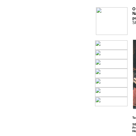
O
N
p
S
Ta
S
Pr
Ho