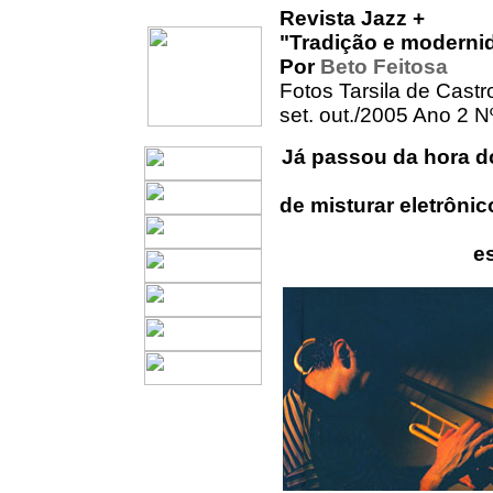
Revista Jazz +
"Tradição e moderni
Por
Beto Feitosa
Fotos Tarsila de Castr
set. out./2005 Ano 2 N
Já passou da hora do
de misturar eletrôni
e