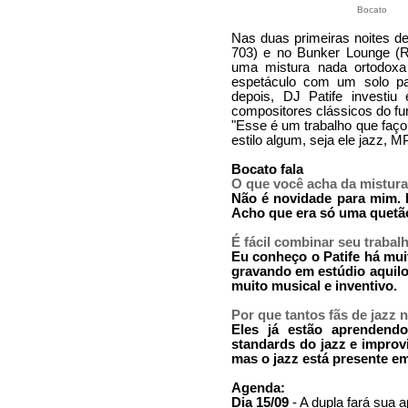
Bocato
Nas duas primeiras noites de
703) e no Bunker Lounge (R
uma mistura nada ortodoxa 
espetáculo com um solo par
depois, DJ Patife invest
compositores clássicos do fu
"Esse é um trabalho que faço
estilo algum, seja ele jazz, M
Bocato fala
O que você acha da mistura 
Não é novidade para mim. 
Acho que era só uma quetão
É fácil combinar seu traba
Eu conheço o Patife há muit
gravando em estúdio aquilo
muito musical e inventivo.
Por que tantos fãs de jazz 
Eles já estão aprendend
standards do jazz e improvi
mas o jazz está presente e
Agenda:
Dia 15/09
- A dupla fará sua 