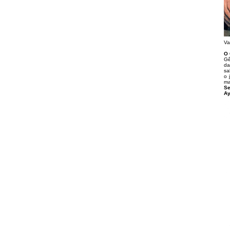
Va
O 
Gê
da
sa
o 
ma
Se
Ay