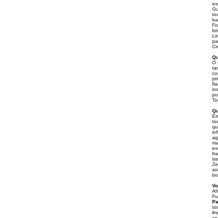
ex
Gu
to
ba
Fr
br
Li
pa
Cr
Qu
O 
ta
co
pr
fl
in
po
To
Qu
Em
to
qu
in
ag
ma
ex
fr
is
Ze
so
bra
Vo
Ah
Fu
Pa
to
li
co