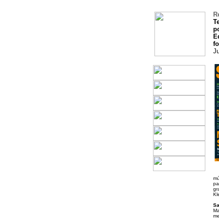
R
T
p
E
f
Ju
mú
pa
gr
Kl
Sa
Ma
me