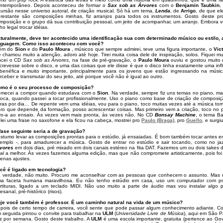
ntemporâneo. Depois aconteceu de formar o
Sax sob as Árvores
com o
Benjamin Taubkin
,
cursão nesse universo autoral, de criação musical. Só há um tema,
Lenda
, de
Arrigo
, de que el
restante são composições minhas, fiz arranjos para todos os instrumentos. Gosto deste 
mposição e o grupo dá sua contribuição pessoal, um jeito de acompanhar, um arranjo. Embora 
ho legal trocar idéias.
turalmente, deve ter acontecido uma identificação sua com determinado músico ou estilo, 
nguagem. Como isso aconteceu com você?
ém do
Sion
e do
Paulo Moura
, músicos que sempre admirei, teve uma figura importante, o
Vic
 chamou muito a atenção, adoro até hoje. Tirei muita coisa dele de inspiração, solos. Fiquei 
ncei o CD
Sax sob as Árvores
, na fase de pré-gravação, o
Paulo Moura
ouviu e gostou muito 
crevesse sobre o disco, e uma das coisas que ele disse é que o disco tinha exatamente uma inf
benéfica e muito importante, principalmente para os jovens que estão ingressando na músic
rceber e transmutar do seu jeito, até porque você não é igual ao outro.
mo é o seu processo de composição?
mecei a compor quando estudava com o
Sion
. Na verdade, sempre fiz uns temas no piano, m
oca, quando passei a tocar profissionalmente. Uso o piano como base de criação de composiç
ras por dia… De repente vem uma idéias, vou para o piano, toco muitas vezes até a música tom
aro que depende da formação, posso acrescentar coisas. Mas primeiro vem a criação, toco no pi
vo-a ao ensaio. Às vezes vem mais pronta, às vezes não. No CD
Bonsay Machine
, o tema Ba
lei uma frase no saxofone e ela ficou na cabeça, mostrei pro
Paulo (Braga)
, pro
Guello
, e surgi
fase seguinte seria a de gravação?
stumo levar as composições prontas para o estúdio, já ensaiadas. É bom também tocar antes em
emplo -, para amadurecer a música. Gosto de entrar no estúdio e sair tocando, como no j
vores
em dois dias, pré mixado em dois canais estéreo na fita DAT. Fazemos um ou dois takes 
al a melhor. Às vezes fazemos alguma edição, mas que não compromete artisticamente, pois f
enas ajustes.
cê é ligado em tecnologia?
 verdade, não muito. Procuro me aconselhar com as pessoas que conhecem o assunto. Mas 
a faceta humana maravilhosa. Eu não tenho estúdio em casa, uso um computador com pr
rtituras, ligado a um teclado MIDI. Não uso muito a parte de áudio mas vou instalar algo 
tesanal, pré-histórico (risos).
je você também é professor. É um caminho natural na vida de um músico?
pois de certo tempo de carreira, você sente que pode passar algum conhecimento adiante. Com
 seguida pintou o convite para trabalhar na
ULM
(
Universidade Livre de Música
), aqui em São 
z por semana. Gosto deste trabalho. A
ULM
é uma escola importante, gratuita (pertence ao G