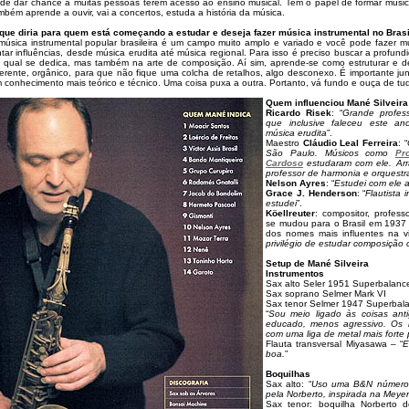
de dar chance a muitas pessoas terem acesso ao ensino musical. Tem o papel de formar músic
mbém aprende a ouvir, vai a concertos, estuda a história da música.
que diria para quem está começando a estudar e deseja fazer música instrumental no Brasi
música instrumental popular brasileira é um campo muito amplo e variado e você pode fazer mu
ntar influências, desde música erudita até música regional. Para isso é preciso buscar a profun
 qual se dedica, mas também na arte de composição. Aí sim, aprende-se como estruturar e de
erente, orgânico, para que não fique uma colcha de retalhos, algo desconexo. É importante jun
 conhecimento mais teórico e técnico. Uma coisa puxa a outra. Portanto, vá fundo e ouça de tu
Quem influenciou Mané Silveira
Ricardo Risek
: “
Grande profess
que inclusive faleceu este an
música erudita
”.
Maestro
Cláudio Leal Ferreira
: “
São Paulo. Músicos como
Pr
Cardoso
estudaram com ele. Arr
professor de harmonia e orquest
Nelson Ayres
: “
Estudei com ele a
Grace J. Henderson
: “
Flautista
estudei
”.
Köellreuter
: compositor, profes
se mudou para o Brasil em 1937
dos nomes mais influentes na vi
privilégio de estudar composição 
Setup de Mané Silveira
Instrumentos
Sax alto Seler 1951 Superbalanc
Sax soprano Selmer Mark VI
Sax tenor Selmer 1947 Superbala
“
Sou meio ligado às coisas anti
educado, menos agressivo. Os i
com uma liga de metal mais forte 
Flauta transversal Miyasawa – “
E
boa.
”
Boquilhas
Sax alto: “
Uso uma B&N número 6,
pela Norberto, inspirada na Meyer
Sax tenor: boquilha Norberto 