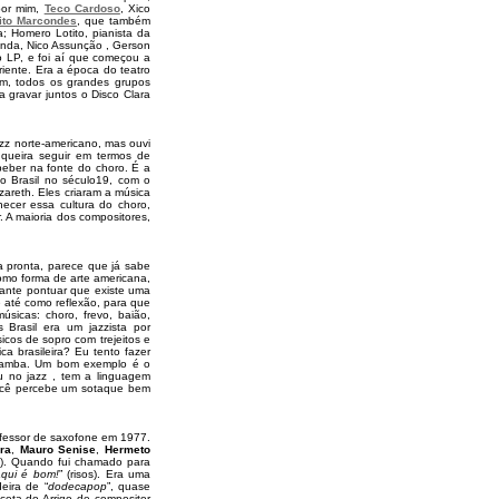
por mim,
Teco Cardoso
, Xico
ito Marcondes
, que também
; Homero Lotito, pianista da
banda, Nico Assunção , Gerson
o LP, e foi aí que começou a
riente. Era a época do teatro
Um, todos os grandes grupos
gravar juntos o Disco Clara
azz norte-americano, mas ouvi
queira seguir em termos de
 beber na fonte do choro. É a
o Brasil no século19, com o
zareth. Eles criaram a música
hecer essa cultura do choro,
. A maioria dos compositores,
 pronta, parece que já sabe
como forma de arte americana,
tante pontuar que existe uma
le até como reflexão, para que
úsicas: choro, frevo, baião,
 Brasil era um jazzista por
cos de sopro com trejeitos e
ca brasileira? Eu tento fazer
, samba. Um bom exemplo é o
u no jazz , tem a linguagem
 você percebe um sotaque bem
ofessor de saxofone em 1977.
ra
,
Mauro Senise
,
Hermeto
os). Quando fui chamado para
aqui é bom!
” (risos). Era uma
eira de “
dodecapop
”, quase
ceta do Arrigo de compositor