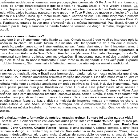
perimentar novidades e formatos, sem preocupações comerciais. O Pé Ante Pé era formado 
edes, do antigo Heart-breakers e que hoje toca no Havana Brasil, e Pete Woolly, baixista.
Ca
ca na Orquetra Popular de Câmara; Beto Caldas, no vibrafone e o Jarbas Barbosa, na guitarra
nda. Aliás, vários baixistas passaram pelo grupo – o Tuco Freire, que gravou o primeiro LP da 
utuoso e o Otávio Fialho, que tocou muito com o Cartano Veloso. Em 1980 lançamos o primeir
incadeira mesmo. Depois, participei de um grupo chamado Freelarmônica, do guitarrista Flávio O
ra Paulistana, quando houve uma efervescência da música instrumental. Pau Brasil, Grupo 
ssaram por lá. Toquei também na banda Sabor de Veneno, do Arrigo Barnabé, chegamos até a 
ocodilo.
ais são as suas influências?
saxofone é uns instrumento muito ligado ao jazz. O mais natural é que você se interesse pelo j
mbém muito choro, do Paulo Moura, K-Ximbinho, etc. Independente do rumo que o músico 
mposição, performance como instrumentista, no sax, flauta, clarinete, enfim, é importantíssimo
imeira manifestação de música instrumental que começou a acontecer de forma organizada d
autista Joaquim Antonio da Silva Callado. Anacleto de Medeiros, Chiquinha Gonzaga, Ernesto Na
strumental com forma definida, com improvisações. É importante para o músico brasileiro con
rque ele te dá muita base instrumental. É uma fonte muito importante e dali você pode expandir
m Jobim, Hermeto, Sion, tem muita influência, mesmo que não seja da maneira tradicional.
al a diferença mais perceptível entre o instrumentista brasileiro e o norte-americano?
 termos de musicalidade, o Brasil está bem servido, ainda mais com essa molecada que chega
car. Nos EUA, o músico americano tem mais tradição das escolas. Eles dão muito valor ao jazz 
e é a raiz da música instrumental deles, ao passo que aqui a coisa é mais difusa. Mas é impor
fluência muito forte da música americana em todos os níveis no Brasil, inclusive instrumental. Va
ente possa pensar num jeito Brasileiro de tocar. E qual é esse jeito? Basta olhar nossas m
racatu, as regionais, podemos ir pegando um sabor mais brasileiro. O próprio Victor Assis
celência, mas com um tempero brazuca, colocava baião, samba. Então, é comum encontrar músi
aseados bem jazzísticos tocando música brasileira. Será que não é interessante explorar a rítmi
so, não colocar fases de jazz e dividir a melodia do improviso ritmada em termos de choro
zinho Pitoco, o José Alves Sobrinho. A formação dele é exclusivamente brasileira, não bebe
lidificada na música brasileira, no frevo, no maracatu, no samba, no rojão. Quando ele toca
sileiro.
cê valoriza muito a formação do músico, estudar, treinar. Sempre foi assim na sua vida?
, sem dúvida. Comecei meus estudos com aulas particulares com
Roberto Sion
, que foi meu pr
i, então, sendo apresentado aos grandes mestres do jazz e aos do Brasil, como
Paulo Mou
scoal
,
John Coltrane
,
Charlie Parker
. Nossa, é uma loucura! A cabeça começa a pirar (ris
car com o
Arrigo
, eu também fiquei maluco. Não entendia muito, mas pensava: “
Puxa, isso 
nguagem dodecafônica, ele usava muito técnicas de composição do que se chama de brincad
mo um pop rock. A estética das letras é meio como uma história em quadrinhos, que é uma fa