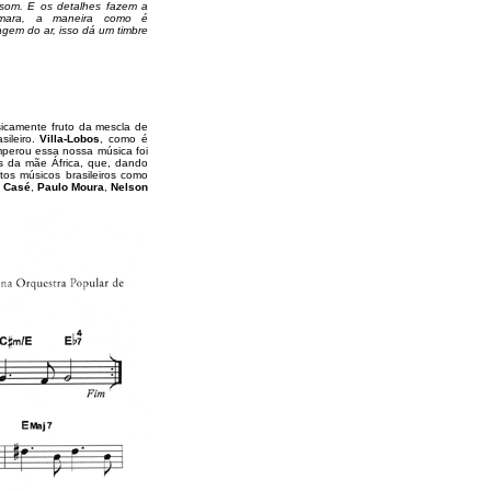
som. E os detalhes fazem a
âmara, a maneira como é
agem do ar, isso dá um timbre
icamente fruto da mescla de
sileiro.
Villa-Lobos
, como é
mperou essa nossa música foi
s da mãe África, que, dando
tos músicos brasileiros como
a
Casé
,
Paulo Moura
,
Nelson