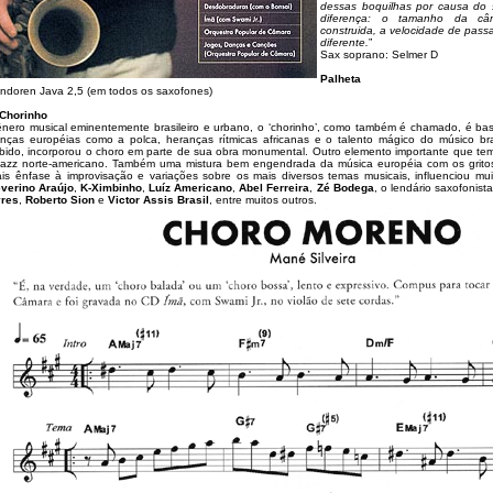
dessas boquilhas por causa do 
diferença: o tamanho da c
construida, a velocidade de pass
diferente.
”
Sax soprano: Selmer D
Palheta
ndoren Java 2,5 (em todos os saxofones)
Chorinho
nero musical eminentemente brasileiro e urbano, o ‘chorinho’, como também é chamado, é bas
nças européias como a polca, heranças rítmicas africanas e o talento mágico do músico bra
bido, incorporou o choro em parte de sua obra monumental. Outro elemento importante que te
jazz norte-americano. Também uma mistura bem engendrada da música européia com os grito
is ênfase à improvisação e variações sobre os mais diversos temas musicais, influenciou mui
verino Araújo
,
K-Ximbinho
,
Luíz Americano
,
Abel Ferreira
,
Zé Bodega
, o lendário saxofonist
res
,
Roberto Sion
e
Victor Assis Brasil
, entre muitos outros.