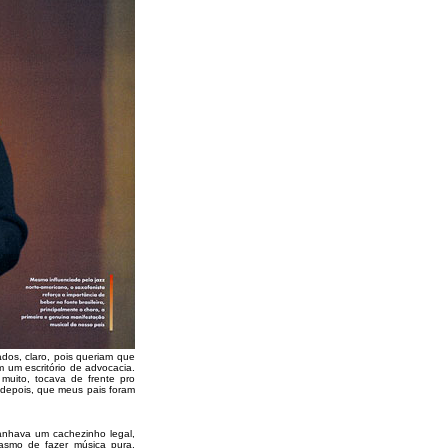
dos, claro, pois queriam que
m um escritório de advocacia.
muito, tocava de frente pro
 depois, que meus pais foram
anhava um cachezinho legal,
asmo de fazer música pura,