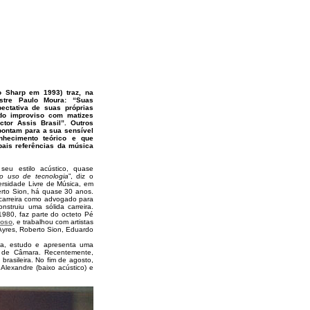
 Sharp em 1993) traz, na
estre Paulo Moura: “Suas
ctativa de suas próprias
do improviso com matizes
ctor Assis Brasil”. Outros
pontam para a sua sensível
nhecimento teórico e que
pais referências da música
eu estilo acústico, quase
o uso de tecnologia
”, diz o
versidade Livre de Música, em
rto Sion, há quase 30 anos.
 carreira como advogado para
nstruiu uma sólida carreira.
1980, faz parte do octeto Pé
doso
, e trabalhou com artistas
Ayres, Roberto Sion, Eduardo
nica, estudo e apresenta uma
 de Câmara. Recentemente,
brasileira. No fim de agosto,
 Alexandre (baixo acústico) e