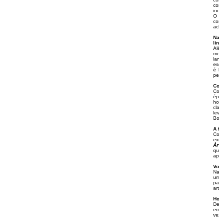
co
in
O 
co
ac
Na
li
Al
me
la
es
é 
pe
Co
Co
ép
ho
cl
le
Bo
A 
Co
ex
Ár
qu
ap
Vo
Na
um
pa
ar
Ho
De
em
ve