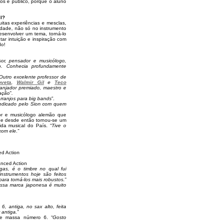
os e público, porque o aluno
l?
itas experiências e mesclas,
didade, não só no instrumento
senvolver um tema, torná-lo
tar intuição e inspiração com
do!
or, pensador e musicólogo,
o. Conhecia profundamente
Outro excelente professor de
oveta
,
Walmir Gil
e
Teco
anjador premiado, maestro e
ração
”.
rranjos para big bands
”.
 indicado pelo Sion com quem
sor e musicólogo alemão que
 e desde então tornou-se um
da musical do País. “
Tive o
com ele.
”
ed Action
nced Action
gas, é o timbre no qual fui
nstrumentos hoje são feitos
para torná-los mais robustos.
”
ssa marca japonesa é muito
 antiga, no sax alto, feita
 antiga.
”
de massa número 6. “
Gosto