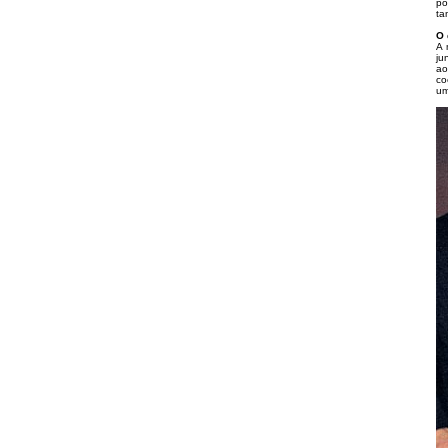
po
ta
O 
A 
ju
ao
co
um