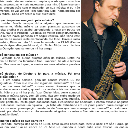
tista tenta criar um universo próprio que ele quer comunicar
ra as pessoas, o mais importante para mim, é fazer isso sem
a preocupação com o mercado, se sua música é ou não
mercial, se vai vender. Tem lugar pra tudo, nada precisa ser
o radical. Cada um sente o que quer fazer.
que despertou seu gosto pela música?
 minha família sempre tinha alguém que tocasse um
strumento. Minha mãe e tia eram pianistas, gostavam de
sica erudita e eu acabei aprendendo a tocar um pouco de
ano, flauta e trompete. Gostava de mexer com instrumentos,
s nunca havia pensado em seguir carreira, não tinha este
iverso da música instrumental ainda tão forte. Ouvia a rádio
celsior, Difusora... Ao 18 anos fui estudar no CLAM (Centro
vre de Aprendizagem Musical, do Zimbo Trio) com a pianista
a Gomyde, que se tornou minha amiga.
cê pensou em ser músico?
 verdade ouve outros projetos além da música. Entrei no
rso de Direito na faculdade São Francisco, fiz até o terceiro
o. Mas sempre toquei, a música era uma atividade paralela
te.
cê desistiu do Direito e foi para a música. Foi uma
cisão difícil?
, é um pouco dolorido, gera um conflito interno. Eu me
rguntava: “
Será que vou conseguir me sustentar?
”, “
O que
i ser do meu futuro?
”, coisas assim. Pensava que ia
andonar uma carreira, quando na verdade iria me afundar
la. Não era a minha praia fazer Direito. Mas, como comecei
estudar música tarde, com 18 anos, fica com muito medo de
o dar conta. Só que existe algo que te leva, uma intuição.
sse ponto sou muito grato aos meus pais, eles sempre me apoiaram. Ficaram aflitos e angustia
 estudasse, tivesse um diploma. E já tinha até trabalhado em um jornal jurídico, fazia estágio e
s com essa preocupação constante de “
será que vou conseguir ser músico?
” eu estudava 
mário pra abafar o som e não incomodar ninguém. Inclusive o Sion até me contou, muito tempo
ocurá-lo (risos).
mo foi o início de sua carreira?
 período, começo dos anos de 1980, havia muitos bares para tocar à noite em São Paulo, g
va pra viver. Foi na época do Pé Ante Pé, quando a gente tinha esse frescor, um entusi