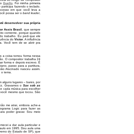
 o
Guello
. Foi minha primeira
e participa fazendo o teclado.
processo em que você leva a
você possa ser o
band leader
,
até desenvolver sua própria
tor Assis Brasil
, que sempre
muito contente, porque quando
do trabalho. Eu pedi que ele
luência do
Victor
. A influência
a. Você tem de se abrir pra
as a coisa tomou forma nessa
ão. O compositor trabalha 24
ar forma e depois escrevo. É
ano, passo para a partitura,
ião Alucinado nasceu assim.
u o tema.
 alguns lugares – bares, por
azz. Gravamos o
Sax sob as
de cada música para escolher
oi você mesmo que tocou. São
não me atrai, embora ache-a
ograma Logic para fazer as
para poder gravar. Sou meio
ecei a dar aula particular e
Paulo em 1995. Dou aula uma
overno do Estado de SP), que