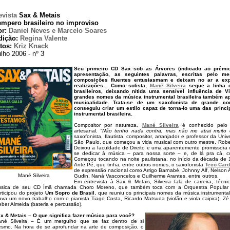
evista
Sax & Metais
empero brasileiro no improviso
or:
Daniel Neves e Marcelo Soares
dição:
Regina Valente
otos:
Kriz Knack
lho 2006 - nº 3
Seu primeiro CD Sax sob as Árvores (indicado ao prêmio
apresentação, as seguintes palavras, escritas pelo m
composições fluentes entusiasmam e deixam no ar a expe
realizações... Como solista,
Mané Silveira
segue a linha 
brasileiros, deixando nítida uma sensível influência de Vi
grandes nomes da música instrumental brasileira também a
musicalidade. Trata-se de um saxofonista de grande co
conseguiu criar um estilo capaz de torna-lo uma das princi
instrumental brasileira.
Compositor por natureza,
Mané Silveira
é conhecido pelo s
artesanal. “
Não tenho nada contra, mas não me atrai muito 
saxofonista, flautista, compositor, arranjador e professor da Uni
São Paulo, que começou a vida musical com outro mestre, Robe
Deixou a faculdade de Direito e uma aparentemente promissora
se dedicar à música – para nossa sorte – e, de lá pra cá, co
Começou tocando na noite paulistana, no início da década de 
Ante Pé, que tinha, entre outros nomes, o saxofonista
Teco Car
de expressão nacional como Arrigo Barnabé, Johnny Alf, Nelson 
Mané Silveira
Gudin, Naná Vasconcelos e Guilherme Arantes, entre outros.
Em entrevista à Sax & Metais, Silveira fala de carreira, téc
sica de seu CD Ímã chamada Choro Moreno, que também toca com a Orquestra Popular
rticipou do projeto
Um Sopro de Brasil
, que reuniu os principais nomes da música instrumental 
ava um novo trabalho com o pianista Tiago Costa, Ricardo Matsuda (violão e viola caipira), Zé
eber Almeida (bateria e percussão).
x & Metais – O que significa fazer música para você?
né Silveira – É um mergulho que se faz dentro de si
smo. Na hora de se aprofundar na arte de composição, o