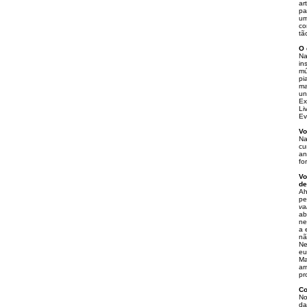
ar
pa
um
co
tã
O 
Na
in
mú
pi
ma
un
Ex
Li
Ev
Vo
Na
cu
an
for
Vo
de
Ah
pe
va
ab
ne
a 
nã
Ne
eu
Ma
ar
pr
Co
No
da