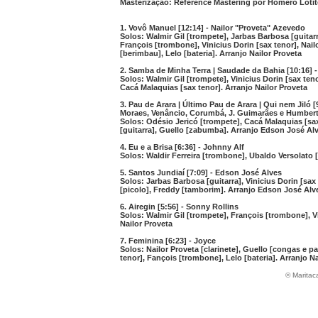
Masterização: Reference Mastering por Homero Lotit
1. Vovô Manuel [12:14] - Nailor "Proveta" Azevedo
Solos: Walmir Gil [trompete], Jarbas Barbosa [guitarr
François [trombone], Vinicius Dorin [sax tenor], Nailo
[berimbau], Lelo [bateria]. Arranjo Nailor Proveta
2. Samba de Minha Terra | Saudade da Bahia [10:16]
Solos: Walmir Gil [trompete], Vinicius Dorin [sax teno
Cacá Malaquias [sax tenor]. Arranjo Nailor Proveta
3. Pau de Arara | Último Pau de Arara | Qui nem Jiló 
Moraes, Venâncio, Corumbá, J. Guimarães e Humbert
Solos: Odésio Jericó [trompete], Cacá Malaquias [sa
[guitarra], Guello [zabumba]. Arranjo Edson José Al
4. Eu e a Brisa [6:36] - Johnny Alf
Solos: Waldir Ferreira [trombone], Ubaldo Versolato [
5. Santos Jundiaí [7:09] - Edson José Alves
Solos: Jarbas Barbosa [guitarra], Vinicius Dorin [sa
[picolo], Freddy [tamborim]. Arranjo Edson José Alv
6. Airegin [5:56] - Sonny Rollins
Solos: Walmir Gil [trompete], François [trombone], Vi
Nailor Proveta
7. Feminina [6:23] - Joyce
Solos: Nailor Proveta [clarinete], Guello [congas e pa
tenor], Fançois [trombone], Lelo [bateria]. Arranjo Na
© Maritac