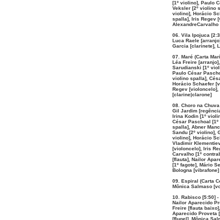
[1º violino], Paulo 
Veksler [2º violino 
violino], Horácio Sc
spalla], Iris Regev
AlexandreCarvalho 
06. Vila Ipojuca [2:3
Luca Raele [arranjo
Garcia [clarinete], 
07. Maré (Carta Marí
Léa Freire [arranjo]
Sarudianski [1º violi
Paulo César Paschoa
violino spalla], Cés
Horácio Schaefer [vi
Regev [violoncelo], 
[clarine|clarone]
08. Choro na Chuva 
Gil Jardim [regência
Irina Kodin [1º viol
César Paschoal [1º v
spalla], Abner Manci
Sandu [2º violino],
violino], Horácio Sc
Vladimir Klementiev 
[violoncelo], Iris R
Carvalho [1º contra
[flauta], Nailor Apa
[1º fagote], Mário 
Bologna [vibrafone]
09. Espiral (Carta Ce
Mônica Salmaso [voz
10. Rabisco [5:50] -
Nailor Aparecido Pr
Freire [flauta baixo
Aparecido Proveta [
[flugel], Mônica Sa