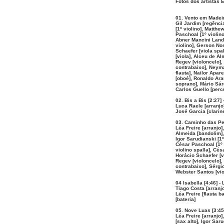
Fotos dos artistas 
01. Vento em Madeira
Gil Jardim [regência
[1º violino], Matthe
Paschoal [1º violino
Abner Mancini Landim
violino], Gerson Non
Schaefer [viola spal
[viola], Alceu de Al
Regev [violoncelo],
contrabaixo], Neyma
flauta], Nailor Apar
[oboé], Ronaldo Ara
soprano], Mário Sár
Carlos Guello [perc
02. Bis a Bis [2:27] 
Luca Raele [arranjo]
José Garcia [clarine
03. Caminho das Ped
Léa Freire [arranjo]
Almeida [bandolim],
Igor Sarudianski [1º 
César Paschoal [1º 
violino spalla], Cés
Horácio Schaefer [vi
Regev [violoncelo],
contrabaixo], Sérgio
Webster Santos [vio
04 Isabella [4:46] - 
Tiago Costa [arranjo
Léa Freire [flauta b
[bateria]
05. Nove Luas [3:45]
Léa Freire [arranjo]
[sax alto], Igor Saru