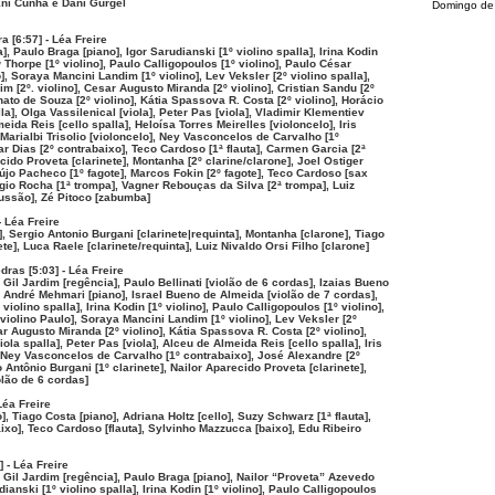
Eni Cunha e Dani Gurgel
Domingo de
 [6:57] - Léa Freire
], Paulo Braga [piano], Igor Sarudianski [1º violino spalla], Irina Kodin
w Thorpe [1º violino], Paulo Calligopoulos [1º violino], Paulo César
], Soraya Mancini Landim [1º violino], Lev Veksler [2º violino spalla],
 [2º. violino], Cesar Augusto Miranda [2º violino], Cristian Sandu [2º
ato de Souza [2º violino], Kátia Spassova R. Costa [2º violino], Horácio
la], Olga Vassilenical [viola], Peter Pas [viola], Vladimir Klementiev
meida Reis [cello spalla], Heloísa Torres Meirelles [violoncelo], Iris
 Marialbi Trisolio [violoncelo], Ney Vasconcelos de Carvalho [1º
r Dias [2º contrabaixo], Teco Cardoso [1ª flauta], Carmen Garcia [2ª
ecido Proveta [clarinete], Montanha [2º clarine/clarone], Joel Ostiger
újo Pacheco [1º fagote], Marcos Fokin [2º fagote], Teco Cardoso [sax
gio Rocha [1ª trompa], Vagner Rebouças da Silva [2ª trompa], Luiz
ussão], Zé Pitoco [zabumba]
- Léa Freire
, Sergio Antonio Burgani [clarinete|requinta], Montanha [clarone], Tiago
te], Luca Raele [clarinete/requinta], Luiz Nivaldo Orsi Filho [clarone]
ras [5:03] - Léa Freire
, Gil Jardim [regência], Paulo Bellinati [violão de 6 cordas], Izaias Bueno
 André Mehmari [piano], Israel Bueno de Almeida [violão de 7 cordas],
violino spalla], Irina Kodin [1º violino], Paulo Calligopoulos [1º violino],
violino Paulo], Soraya Mancini Landim [1º violino], Lev Veksler [2º
ar Augusto Miranda [2º violino], Kátia Spassova R. Costa [2º violino],
ola spalla], Peter Pas [viola], Alceu de Almeida Reis [cello spalla], Iris
 Ney Vasconcelos de Carvalho [1º contrabaixo], José Alexandre [2º
 Antônio Burgani [1º clarinete], Nailor Aparecido Proveta [clarinete],
lão de 6 cordas]
Léa Freire
], Tiago Costa [piano], Adriana Holtz [cello], Suzy Schwarz [1ª flauta],
aixo], Teco Cardoso [flauta], Sylvinho Mazzucca [baixo], Edu Ribeiro
 - Léa Freire
, Gil Jardim [regência], Paulo Braga [piano], Nailor “Proveta” Azevedo
dianski [1º violino spalla], Irina Kodin [1º violino], Paulo Calligopoulos