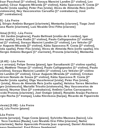
César Paschoal [1º violino], Soraya Mancini Landim [1º violino], Lev
spalla], César Augusto Miranda [2º violino], Kátia Spassova R. Costa [2º
haefer [viola spalla], Peter Pas [viola], Alceu de Almeida Reis [cello
 [violoncelo], Ney Vasconcelos Carvalho [1º contrabaixo], José
[2º contrabaixo]
0] - Léa Freire
], Sérgio Antônio Burgani [clarinete], Montanha [clarone], Tiago José
Luca Raele [clarinete], Luiz Nivaldo Orsi Filho [clarone]
tima) [3:51] - Léa Freire
, Gil Jardim [regência], Paulo Bellinati [violão de 6 cordas], Igor
no spalla], Irina Kodin [1º violino], Paulo Calligopoulos [1º violino],
l [1º violino], Soraya Mancini Landim [1º violino], Lev Veksler [2º
ar Augusto Miranda [2º violino], Kátia Spassova R. Costa [2º violino],
ola spalla], Peter Pás [viola], Alceu de Almeida Reis [cello spalla], Iris
Sergio Antonio Burgani [1º clarinete], Proveta [clarinete], Montanha
[4:40] - Léa Freire
 e arranjo], Felipe Senna [piano], Igor Sarudianski [1º violino spalla],
ino], Matthew Thorpe [1º violino], Paulo Calligopoulos [1º violino], Paulo
iolino], Soraya Mancini Landim [1º violino], Lev Veksler [2º violino
ni Landim [2º violino], César Augusto Miranda [2º violino], Cristian
 Gérson Nonato de Souza [2º violino], Kátia Spassova R. Costa [2º
haefer [viola spalla], Olga Vassilenical [viola], Peter Pas [viola],
[viola], Alceu de Almeida Reis [cello spalla], Heloísa Torres Meirelles
egev [violoncelo], Marialbi Trisolio [violoncelo], Ney Vasconcelos de
baixo], Neymar Dias [2º contrabaixo], Antônio Carlos Carrasqueira
recido Proveta [clarinete], Joel Ostiger [oboé], Ronaldo Araújo Pacheco
Sergio Rocha [1ª trompa], Liuba Klevtsova [harpa], Ricardo de Figueiredo
leste) [3:08] - Léa Freire
], Léa Freire [piano]
 Léa Freire
oveta [arranjo], Tiago Costa [piano], Sylvinho Mazzuca [baixo], Léa
], Teco Cardoso [flauta], Luiz Nivaldo Orsi Filho [clarone], Nailor
clarinete], Nailor Aparecido Proveta [sax soprano], Daniel Alcântara
lmaso [tamborim], Fred Prince [tamborim]