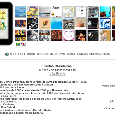
M a r i t a c a
|
artistas
|
cds
|
fotos
|
videos
|
livros
|
agenda
|
novidades
|
imprensa
|
vendas
" Cartas Brasileiras "
M 1025 - CB 7898909537 245
Léa Freire
os Comep Paulinas, em fevereiro de 2005 por Homero Lotito e Pepeu
gosto de 2005 por Homero Lotito e Mazzei
Vento em 
005 por Luca Raele
novembro de 2005 e fevereiro de 2006 por Homero Lotit.
rilha Certa, em janeiro e fevereiro de 2006 por Homero Lotito, Teco
 e Léa Freire
údio Reference, de março a maio de 2006 por Homero Lotito, Teco
Vila
 e Léa Freire.
co Cardoso
 Rita Cabral
Choro n
tos temáticas e ilustrações Marcílio Godoi
oordenação editorial Memo Editorial