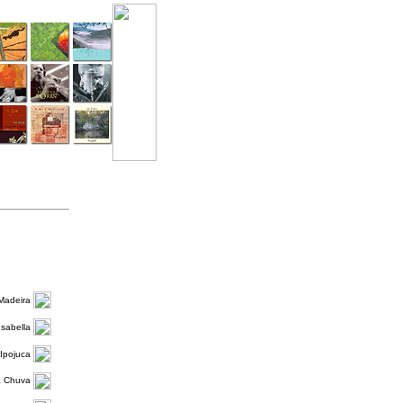
Madeira
Isabella
 Ipojuca
a Chuva