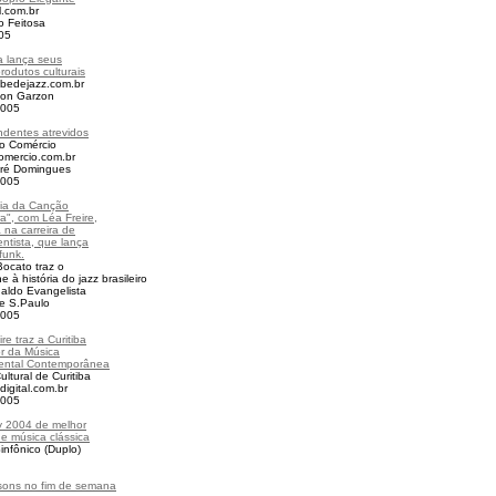
.com.br
o Feitosa
005
a lança seus
rodutos culturais
bedejazz.com.br
son Garzon
2005
dentes atrevidos
do Comércio
omercio.com.br
dré Domingues
2005
gia da Canção
ra", com Léa Freire,
 na carreira de
entista, que lança
funk.
ocato traz o
 à história do jazz brasileiro
aldo Evangelista
e S.Paulo
2005
re traz a Curitiba
r da Música
mental Contemporânea
ultural de Curitiba
digital.com.br
2005
 2004 de melhor
e música clássica
infônico (Duplo)
sons no fim de semana