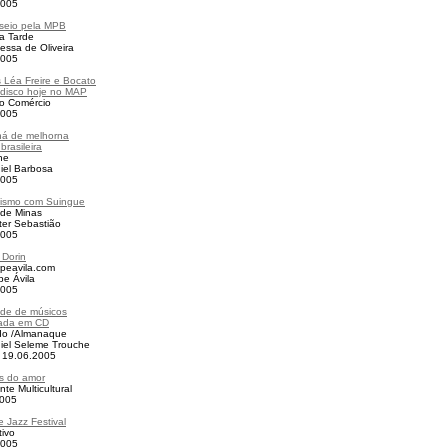
2005
seio pela MPB
da Tarde
essa de Oliveira
2005
 Léa Freire e Bocato
disco hoje no MAP
do Comércio
2005
há de melhorna
brasileira
ne
iel Barbosa
2005
ismo com Suingue
 de Minas
ter Sebastião
2005
 Dorin
ipeavila.com
pe Ávila
2005
ade de músicos
mada em CD
do /Almanaque
iel Seleme Trouche
a 19.06.2005
s do amor
te Multicultural
2005
e Jazz Festival
tivo
2005