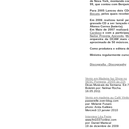
de Nova York, montando com
99, que contou com Benjamim
Para 2005 Lancou dois CDs
Bocato
, pelos quais receb
Em 2006 realizou turnê p
gravado CD a ser lançado n
Afonso Correa (bateria).
Em Maio de 2007 realizar
Cardoso
e com a participaç
Nailor Proveta Azevedo
,
Mo
orquestra da OCAM mais c
aproximado de 50 músicos.
Como produtora e editora de
Ministra regularmente curs
Discografia - Discography
Vento em Madeira faz Show no
SESC Pompeia, 20/05 às 21h
Dicas Musicais da Semana. Ed.
Boletim por: Nelmar Rocha.
16.05.2011
Vento em madeira au Café Vinilo
passerelle.over-blog.com
par: Melanie Fusaro
photo: Anita Kalikies
Mercredi 13 janvier 2010
Interview Léa Freire
www.fm1037online.com
por: Daniel Mariscal
19 de diciembre de 2009