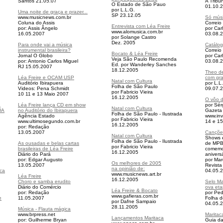
Santos 21.05.07
A Tribu
O Estado de São Pauo
01.10.
por L.L.G.
Uma noite de graça e prazer...
SP 23.12.05
www.musicnews.com.br
Só músi
Coluna do Assis
Correio
Entrevista com Léa Freire
por: Assis Ângelo
por Car
www.alomusica.com.br
16.05.2007
03.08.
por Solange Castro
Dez. 2005
Para onde vai a música
Catálog
instrumental brasileira?
Correio
Bocato & Léa Freire
Jornal
O Globo
por Car
Veja São Paulo Recomenda
por: Antonio Carlos Miguel
03.08.
Ed.
por Wanderley Sanches
RJ
15.05.2007
18.12.2005
Theo de
Léa Freire e OCAM USP
com gr
Natal com Cultura
Auditório Ibirapuera
por L.L
Folha de São Paulo
Videos: Pena Schmidt
09.07.
por Fabricio Vieira
10 11 e 13 Maio 2007
16.12.2005
O vôo d
a
Léa Freire lança CD em show
por Sér
Natal com Cultura
UA
no Auditório do Ibirapuera
Gazeta 
Folha de São Paulo - Ilustrada
Agência Estado
www.in
por Fabricio Vieira
www.ultimosegundo.com.br
14 e 1
16.12.2005
por: Redação
13.05.2007
Canções
Natal com Cultura
Shows 
Folha de São Paulo - Ilustrada
As ousadas e belas cartas
de MPB
por Fabricio Vieira
brasileiras de Léa Freire
comemo
16.12.2005
Diário do Pará
anivers
por: Edgar Augusto
por Mar
Os melhores de 2005
13.05.2007
Revista
na opinião de:
ca
04.05.
www.musicnews.art.br
Léa Freire
16.12.2005
Choro e samba erudito
Selo Ma
Diário do Comércio
ova et
Léa Freire & Bocato
por: Redação
por Pe
www.gafieras.com.br
e
11.05.2007
Folha d
por Dafne Sampaio
04.05.
28.11.2005
Música - Flauta mágica
www.brpress.net
Maritac
Lançamentos Maritaca
por: Guilherme Bryan
Guia da