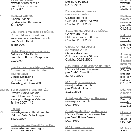
por Beto Feitosa
www.gafieiras.com.br
www.uol
02.02.2006
por: Dafne Sampaio
por Bet
17.07.
07
abril/2
Revelações e grandes
nomes da música...
ow
Maritaca Quintet
Maritac
Gazete do Povo
All About Jazz
novos p
Cultura e Lazer -
Shows
by: Annette Blichmann
www.clu
Curitiba 11.01.2006
July 2007
por Wil
04.04.
Sexto dia da Oficina de Música
Léa Freire, uma lição de música
Gazete do Povo
Revista Música Brasileira
Indepen
Cultura e Lazer -
Shows
revistamusicabrasileira.com.br
Diário 
Curitiba 11.01.2006
por: Daniel Brazil
www.dc
Julho 2007
por An
Circuito Off da Oficina
17/03/
de Música 2006
Cartas Brasileiras - Léa Freire
Gazete do Povo
Folha de São Paulo
Antolo
Cultura e Lazer -
Shows
por: Irineu Franco Perpetuo
Brasilei
Curitiba 06.01.2006
01.07.07
é marca
instrum
Alex Buck - A Revelação de 2005
Brazil's Léa Freire Maps a Sonic
projeto 
Revista Modern Drummer
Environment, Haunting the
CD de B
por André Carvalho
Imangination
trombone
Janeiro 2006
Brazzil Magazine
por Ron
by: Bruce Gilman
Folha d
MP do B, a dissidência
Tuesday, 26 June 2007
07.03.
www.jbonline.com.br
por Tárik de Souza
silianos
Ser brasileiro é uma benção
Léa Frei
31.12.2005
Revista Sax & Metais
o melho
por: Débora de Aquino
Instru
Antologia da Canção Brasileira
fotos por: Regina Valente
Fund. C
www.epoca.com.br
Junho 2007 nº 9
www.fcc
Dez. 2005
21.01.
Espiral
Antologia da Canção Brasileira
o 2
www.digestivocultural.com.br
Grammy
Revista Bravo - Lançamentos
Videos: Julio Daio Borges
álbum d
por José Flávio Junior
28.05.2007
Jobim S
Dez. 2005
OSESP
Entrevista com Brasil Rocha Brito
MPB: grandes discos
ap
www.clubedochoro.org.br
Muitos 
por pequenos selos