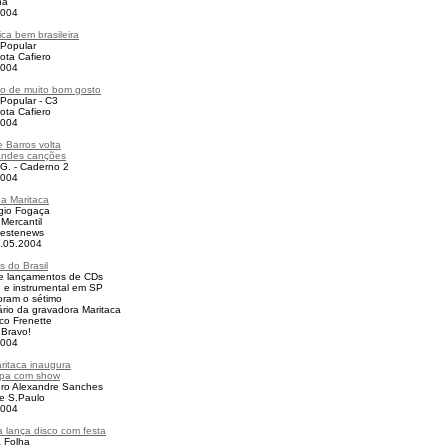
na
2004
ca bem brasileira
 Popular
lota Cafiero
2004
o de muito bom gosto
 Popular - C3
lota Cafiero
2004
 Barros volta
andes canções
.G. - Caderno 2
2004
a Maritaca
gio Fogaça
Mercantil
vestenews
5.05.2004
 do Brasil
e lançamentos de CDs
 e instrumental em SP
ram o sétimo
ário da gravadora Maritaca
co Frenette
 Bravo!
2004
ritaca inaugura
apa com show
dro Alexandre Sanches
e S.Paulo
2004
a lança disco com festa
 Folha