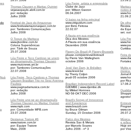
28.07.2008
23.09.
res
Léa Freire, artista e empresária
Thomas Clausen e Maritac Quintet
Clube de Jazz
Maritac
vejasaopaulo.abril.com.br
por: Wilson Garzon
noites 
por: redação
06.04.2007
www.ho
Julho 2008
21.09.
O baixo na linha principal
ndo
Festival de Jazz do Amazonas
www.ziriguidum.com
De olh
www.festivalamazonasjazz.com.br
por Beto Feitosa
Revista
por: Tambores Comunicações
22.02.07
da Equi
Julho 2008
set. ou
A flauta em sua essência
O Toque da Maritaca
Dica dos Mestres
Léa Fre
www.jbonline.com.br
A Flauta em sua essência
www.he
Coluna Supersônicas
Dezembro 2006
www.par
por: Tárik de Souza
Curitib
25.07.2008
Flagey Do Brazil @ Flagey-Brussels
pbase.com/pierrevw/dobrazil
Feira d
Léa Freire e Teco Cardoso se unem
by Pierre Van Walleghem
www.dia
ao dinamarquês Thomas Clausen
octobre 2006
Fortale
www.muicnews.art.br
por: Tambores Comunicações
José Van Dam, le Brésilien
Multis 
22.07.2008
www.lesoir.be
música 
by Therry Coljon
Jornal 
 Nuá
Léa Freire, Teco Cardoso e Thomas
jeudi 05 octobre 2006
www.ho
Clausen Brasilian Trio no Sesc Avenina
por Ric
Paulista
Brazilian Independent Record Label
17.08.
www.paginadamusica.com.br
DJEMBE | www.djembe.dk
por: redação
by Mikkel Hornnes
Qualida
Julho 2008
NO·58·OKT·DEC·2006
Shoppi
agosto
Léa Freire une-se ao dinamarquês
Brazil's Songs of Innocence
Thomas Clausen no Maritac Quintet
and Experience
Entrevi
www.mpb.com
www.brazzil.com
Program
pa
por: Comunidade MPB.com
by Bruce Gilman
www.cen
23.07.2008
Sunday, 15 October 2006
26.07.
Destaque Tratore #6
Palco dos Mestres
Música 
www.tratore.com.br
Revista Sax & Metais
e refle
por: Equipe Tratore
por Marcelo Soares
Hoje em
Maio, 2008
Julho 2006 - nº 3
por Viv