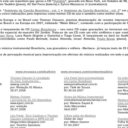
 este um repertório que gerou o CD "
Quinteto
", gravado em Nova York, em Outubro de 98
 Taubkin (piano), AC Dal Farra (bateria) e Sylvio Mazzucca Jr (contrabaixo).
: "
Antologia da Canção Brasileira - vol. 1
e
Antologia da Canção Brasileira - vol. 2
" em 
eu cinco indicações pela imprensa como melhor CD do ano e também como melhor show.
ela Europa e no Brasil com Thomas Clausen, pianista dinamarquês de renome internac
o Brasil e na Europa em 2007, intitulado “Water Bikes”, contando com a participação de
á o lançamento do CD
Cartas Brasileiras
– seu novo CD cujas gravações se iniciaram em
ão especial do maestro Gil Jardim. Trata-se de um CD com um viés sinfônico e que cont
zar Terra
, Luca Raele (Sujeito a Guincho) e Tiago Costa. O lançamento se dará no Audit
onvidados como Paulo Belinatti, Isaias Almeida, Israel Almeida,
Paulo Braga
(piano)
 música instrumental Brasileira, sua gravadora e editora - Maritaca - já lançou mais de 25
os de percepção musical para improvisação em oficinas de música realizadas em todo o pa
www.myspace.com/leafreire
www.myspace.com/ventoemmadeira
Thomas Clausen é convidado
Léa Freire bem acompanhada
As ind
do Sesc Instrumental...
em Cartas Brasileiras
quebrar
79
www.ig.com.br
www.jornalmusical.com.br
Jornal 
por: Redação IG Música
por: Tárik de Souza
www.ho
29.07.2008
RJ 30
.04.2007
por Ric
Fortale
Maritac Quintet
Vozes da Música Instrumental
Lançamento do CD Waterbikes
vozesdamusicainstrumental.com
Maritac
www.ejazz.com.br
por: Mariana Sayad &
para o
por: redação
João Marcondes
Correio
28.07.2008
Abril 2007
por Hél
Setemb
Léa Freire, Teco Cardoso e Thomas
A Boa safra da Maritaca
Clausen Celebram a MPB em SP
Clube de Jazz
Quintet
blogacordes.blogspot.com
por: Wilson Garzon
Folha I
por: Toninho Spessoto
07.04.2007
por Lui