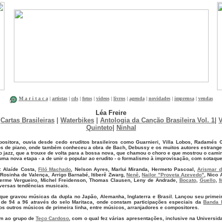
M a r i t a c a
|
artistas
|
cds
|
fotos
|
videos
|
livros
|
agenda
|
novidades
|
imprensa
|
vendas
Léa Freire
s
Cartas Brasileiras
|
Waterbikes
|
Antologia da Canção Brasileira Vol. 1
|
V
Quinteto
|
Ninhal
mpositora, ouvia desde cedo eruditos brasileiros como Guarnieri, Villa Lobos, Radamés 
os de piano, onde também conheceu a obra de Bach, Debussy e os muitos autores estrang
 o jazz, que a trouxe de volta para a bossa nova, que chamou o choro e que mostrou o cam
ma nova etapa - a de unir o popular ao erudito - o formalismo à improvisação, com sotaque 
: Alaíde Costa,
Filó Machado
, Nelson Ayres, Marlui Miranda, Hermeto Pascoal,
Arismar d
 Rosinha de Valença, Arrigo Barnabé, Itiberê Zwarg,
Nenê
,
Nailor "Proveta Azevedo"
, Nico
herme Vergueiro, Michel Freidenson, Thomas Clausen, Leny de Andrade,
Bocato
,
Guello
,
M
versas tendências musicais.
que gravou músicas da dupla no Japão, Alemanha, Inglaterra e Brasil. Lançou seu primei
 de 94 a 96 através do selo Maritaca, onde constam participações especiais da
Banda 
os outros músicos de primeira linha, entre músicos, arranjadores e compositores.
ém ao grupo de
Teco Cardoso
, com o qual fez várias apresentações, inclusive na Universid