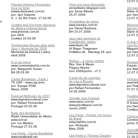
13.07.
Pianista Heloísa Fernandes
Theo em nova disparada
toca no Sesc
zemaribeiro.blogspot.com
Um pas
wwww.diarioweb.com.br
por Zema Ribeiro
Diário 
por: Igor Galante
25.07.2006
por Van
S. J. do Rio Preto, 17.04.08
13.07.
om
Os bambas do sopro
Curitiba terá Encontro Nacional
www.otempo.com.br
Músicos
de Música Independente
por Daniel Barbosa
lançam 
www.jmnews.com.br
BH 10.07.2006
Diário 
por: AEN
13.07.
Curitiba 10.04.08
Jazz med stemning af
brasilianske nætter
O que 
Trombonista Bocato abre série
www.ibyen.dk
canção 
Jazz + Memorial de 2008
Af Birger Thøgersen
Magazi
Memorial da América Latina
Politiken.dk · Mandag 26. juni
por Dan
Abril 2008
12.07.
Relaxe... e toque melhor
O ar da graça
Romant
Rev. Sax & Meais
www.correiodabahia.com.br
Estado
Página Aberta
por: Margareth Xavier
por Wal
Ano 2006/junho - nº 2
BA 28.03.08
12.07.
A seleção de canções
Cartas Brasileiras - Parte I
Vinicius
de Léa e Bocato
TV USP - www.usp.br/tv
www.fel
www.digestivocultural.com
por: Equipe PGM
por Feli
por Rafael Fernandes
Março 2008
07.07.
14.06.2006
Especial Melhores de 2007
Qualid
Joinville Jazz Festival
www.digestivocultural.com
confir
www.ejazz.com.br
por: Rafael Fernandes
O Esta
www.joinvillejazz.com.br
Portugal 20.02.08
por Dan
Junho 2006
Curitib
Baile dos Bombeiros
Léa Freire - Projeto Um Sopro
Rádio Universitária do Minho
Crônica
de Brasil
www.rum.pt
Continen
www.mpbfm.com.br
por: Ivo Martins
junho 
por: Redação
Portugal 27.01.08
Maio 2006
Joenvill
Léa Freire - Cartas Brasileiras
Informa
Léa Freire e Thomas Clausen
www.musibrasil.net
21.06.