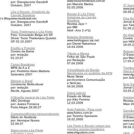
www.musicfrombrazil.com.br
por: Giangiacomo Gandolfi
por Marcelo Martos
Outubro, 2007
3º Joenv
02.05.2006
www.joe
Léa e Bocato - Antologia da
09.06.
Bocato & Léa Freire
Canção Brasileira
Antologia da Canção
o's Blog
www.musibrasil.net
Fina flo
Brasileira
por: Giangiacomo Gandolfi
Jornal d
Revista Jazz +
Outubro, 2007
por Tár
por MM
01.06.
Abril - Ano 2 nº11
Toots Thielemans e Léa Freire
Foto: Consulado Belga em SP
As jóia
Baladas Brasileiras
Show: Toots Thielemans Quartet
Correio
www.beblogjazz.zip.net
SP 02.10.2007
por Hél
por Daniel Nakamura
18.05.
18.04.2006
Erudito e Popular
Correio da Bahia
Reinven
Tributo a Maysa
por: redação
O Esta
Folha de São Paulo
0
1.10.07
por Már
por Redação
17.05.
07.04.2006
Cartas Brasileiras
MPB de A a Z
Trombo
A brasilidade da Banda
por: Pedrinho Alves Madeira
marca d
Mantiqueira no auditório da APM
Setembro 2007
www.dg
Music News
por Jo
por Acontece Comunicação
Mapear o Brasil
e Notícias
Continente Multicultural
Belo Pa
04.04.2006
por: redação
Jornal 
Recife, Agosto 2007
03.05.
Sobra talento
Estado de Minas
A filosofia musical de Léa Freire
Antolog
por Kiko Ferreira
ABC Domingo
Revista
12.03.2006
por: Juarez Fonseca
Maio 2
Porto Alegre 28.08.
07
Auto Falante - Para ouvir
Canção 
www.futrico.com.br
Correspondências transcendentais
antolog
por Toninho Spessoto
Diário do Nordeste
O Esta
16.02.2006
por: Henrique Nunes
www.es
22.08.
07
por Lau
Léa Freire e Bocato voltam aos
08.04.
grandes autores brasileiros
Saem novos Léa Freire
www.ziriguidum.com
e Rodrigo Lessa
MPB - 