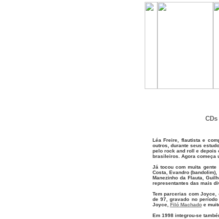
CD
Léa Freire, flautista e co
outros, durante seus estud
pelo rock and roll e depois
brasileiros. Agora começa u
Já tocou com muita gente 
Costa, Evandro (bandolim),
Manezinho da Flauta, Guil
representantes das mais di
Tem parcerias com Joyce, 
de 97, gravado no período
Joyce,
Filó Machado
e muit
Em 1998 integrou-se tamb