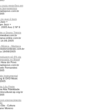
2005
a cruza gerações em
de lançamentos
radopovo.com.br
2005
o no que é bom
 Jazz +
pe Jazz +
t. 2005 Ano 2 Nº 9
ire e Grupo Tripicis
rmesbar.com.br
ana-online.com.br
a
14.09.2005
a Música - Maritaca
riodonordeste.com.br
za 19/08/2005
produzem só 6% da
gravada no Brasil
A Hora do Povo
radopovo.com.br
ardo Fernandes
2005
de Instrumental
ng & DVD Music
/2005
sta Léa Freire
a Alta Fidelidade
trocultural.sp.org.br
2005
com eternecimento
xão
 Dia - Cultura
iane Moreno