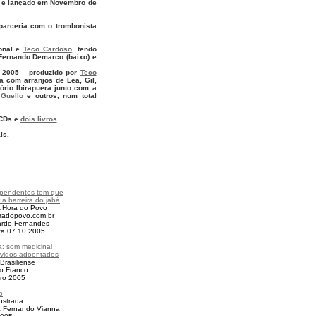
, e lançado em Novembro de
parceria com o trombonista
ional e
Teco Cardoso
, tendo
 Fernando Demarco (baixo) e
 2005 – produzido por
Teco
a com arranjos de Lea, Gil,
ório Ibirapuera junto com a
,
Guello
e outros, num total
 CDs e
dois livros
.
is.
ependentes tem que
 a barreira do jabá
A Hora do Povo
radopovo.com.br
ardo Fernandes
za 07.10.2005
a: som medicinal
uvidos adoentados
 Brasiliense
io Franco
ro
2005
o
lustrada
z Fernando Vianna