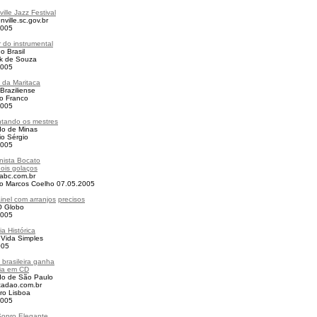
ille Jazz Festival
nville.sc.gov.br
2005
r do instrumental
o Brasil
ik de Souza
2005
s da Maritaca
 Braziliense
io Franco
2005
tando os mestres
do de Minas
io Sérgio
2005
nista Bocato
ois golaços
abc.com.br
ão Marcos Coelho 07.05.2005
inel com arranjos
precisos
O Globo
2005
ia Histórica
 Vida Simples
005
brasileira ganha
ia em CD
do de São Paulo
tadao.com.br
ro Lisboa
2005
Sopro Elegante