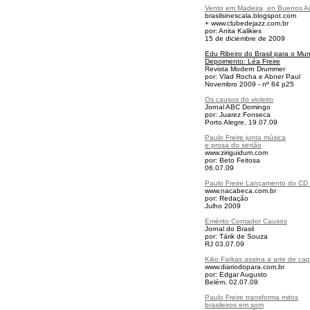
Vento em Madeira, en Buenos Ai
brasilsinescala.blogspot.com
+
www.clubedejazz.com.br
por: Anita Kalikies
15 de diciembre de 2009
Edu Ribeiro do Brasil para o Mu
Depoimento: Léa Freire
Revista Modern Drummer
por: Vlad Rocha e Abner Paul
Novembro 2009 - nº 84 p25
Os causos do violeiro
Jornal ABC Domingo
por: Juarez Fonseca
Porto Alegre, 19.07.09
Paulo Freire junta música
e prosa do sertão
www.ziriguidum.com
por: Beto Feitosa
06.07.09
Paulo Freire Lançamento do CD
www.nacabeca.com.br
por: Redação
Julho 2009
Emérito Contador Causos
Jornal do Brasil
por: Tárik de Souza
RJ 03.07.09
Kiko Farkas assina a arte de ca
www.diariodopara.com.br
por: Edgar Augusto
Belém, 02.07.09
Paulo Freire transforma mitos
brasileiros em som