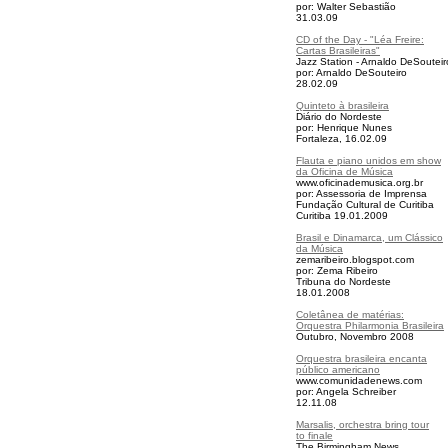
por: Walter Sebastião
31.03.09
CD of the Day - "Léa Freire:
Cartas Brasileiras"
Jazz Station - Arnaldo DeSouteir
por:
Arnaldo DeSouteiro
28.02.09
Quinteto à brasileira
Diário do Nordeste
por: Henrique Nunes
Fortaleza, 16.02.09
Flauta e piano unidos em show
da Oficina de Música
www.oficinademusica.org.br
por: Assessoria de Imprensa
Fundação Cultural de Curitiba
Curitiba 19.01.2009
Brasil e Dinamarca, um Clássico
da Música
zemaribeiro.blogspot.com
por: Zema Ribeiro
Tribuna do Nordeste
18.01.2008
Coletânea de matérias:
Orquestra Philarmonia Brasileira
Outubro, Novembro 2008
Orquestra brasileira encanta
público americano
www.comunidadenews.com
por: Angela Schreiber
12.11.08
Marsalis, orchestra bring tour
to finale
The Birmingham News