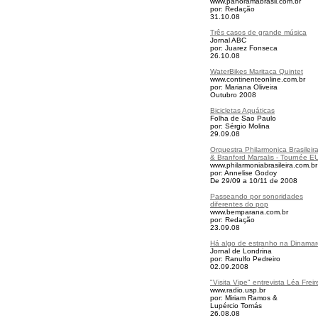
www.panoramabrasil.com.br
por: Redação
31.10.08
Três casos de grande música
Jornal ABC
por: Juarez Fonseca
26.10.08
WaterBikes Maritaca Quintet
www.continenteonline.com.br
por: Mariana Oliveira
Outubro 2008
Bicicletas Aquáticas
Folha de Sao Paulo
por: Sérgio Molina
29.09.08
Orquestra Philarmonica Brasileir
& Branford Marsalis - Tournée E
www.philarmoniabrasileira.com.br
por: Annelise Godoy
De 29/09 a 10/11 de 2008
Passeando por sonoridades
diferentes do pop
www.bemparana.com.br
por: Redação
23.09.08
Há algo de estranho na Dinamar
Jornal de Londrina
por: Ranulfo Pedreiro
02.09.2008
"Visita Vipe" entrevista Léa Freir
www.radio.usp.br
por: Miriam Ramos &
Lupércio Tomás
26.08.08