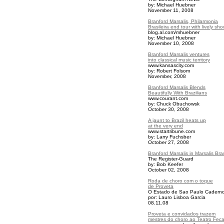
by: Michael Huebner
November 11, 2008
Branford Marsalis, Philarmonia
Brasileira end tour with lively sh
blog.al.com/mhuebner
by: Michael Huebner
November 10, 2008
Branford Marsalis ventures
into classical music territory
www.kansascity.com
by: Robert Folsom
November, 2008
Branford Marsalis Blends
Beautifully With Brazilians
www.courant.com
by: Chuck Obuchowsk
October 30, 2008
A jaunt to Brazil heats up
at the very end
www.startribune.com
by: Larry Fuchsber
October 27, 2008
Branford Marsalis in Marsalis Bra
The Register-Guard
by: Bob Keefer
October 02, 2008
Roda de choro com o toque
de Proveta
O Estado de Sao Paulo Cadern
por: Lauro Lisboa Garcia
08.11.08
Proveta e convidados trazem
mestres do choro ao Teatro Fec