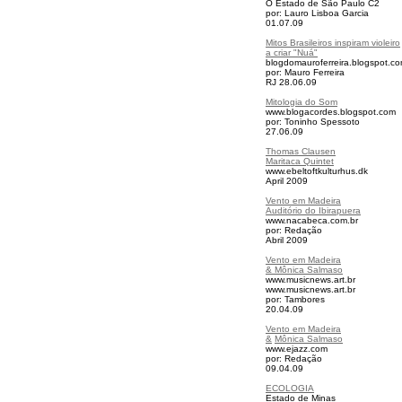
O Estado de São Paulo C2
por: Lauro Lisboa Garcia
01.07.09
Mitos Brasileiros inspiram violeiro
a criar "Nuá"
blogdomauroferreira.blogspot.c
por: Mauro Ferreira
RJ 28.06.09
Mitologia do Som
www.blogacordes.blogspot.com
por: Toninho Spessoto
27.06.09
Thomas Clausen
Maritaca Quintet
www.ebeltoftkulturhus.dk
April 2009
Vento em Madeira
Auditório do Ibirapuera
www.nacabeca.com.br
por: Redação
Abril 2009
Vento em Madeira
& Mônica Salmaso
www.musicnews.art.br
www.musicnews.art.br
por: Tambores
20.04.09
Vento em Madeira
&
Mônica Salmaso
www.ejazz.com
por: Redação
09.04.09
ECOLOGIA
Estado de Minas