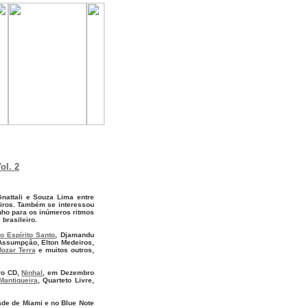
ol. 2
Gnattali e Souza Lima entre
eiros. Também se interessou
inho para os inúmeros ritmos
brasileiro.
o Espírito Santo
, Djamandu
 Assumpçâo, Elton Medeiros,
ozar Terra
e muitos outros,
ro CD,
Ninhal
, em Dezembro
Mantiqueira
, Quarteto Livre,
ade de Miami e no Blue Note