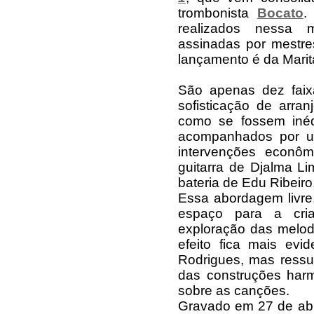
trombonista
Bocato
.
realizados nessa m
assinadas por mestre
lançamento é da Marit
São apenas dez fai
sofisticação de arr
como se fossem inéd
acompanhados por um
intervenções econô
guitarra de Djalma L
bateria de Edu Ribeiro
Essa abordagem livre
espaço para a cri
exploração das melod
efeito fica mais ev
Rodrigues, mas ressu
das construções har
sobre as canções.
Gravado em 27 de abr