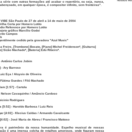
Nossos M
 a série com outras formações até acabar o repertório, ou seja, nunca,
bençoado, em qualquer época, é compositor infinito, sem fronteiras".
 VIBE São Paulo de 27 de abril a 14 de maio de 2004
rilha Certa por Homero Lotito
údio Reference por Homero Lotito
ojeto gráfico Marcílio Godoi
uardo Campos
ak
gentilmente cedido pela gravadora "Azul Music"
éa Freire, [Trombone] Bocato, [Piano] Michel Freidenson*, [Guitarra]
o] Sizão Machado*, [Bateria] Edú Ribeiro*.
 - Antônio Carlos Jobim
] - Ary Barroso
Luiz Eça / Aloysio de Oliveira
 - Fátima Guedes / Filó Machado
am [1:57] - Cartola
 - Nelson Cavaquinho / Amâncio Cardoso
upicinio Rodrigues
[5:52] - Haroldo Barbosa / Luiz Reis
ar [4:02] - Klecius Caldas / Armando Cavalcante
[4:02] - José Maria de Abreu / Francisco Mattoso
ira é patrimônio da nossa humanidade. Espelho musical de nossas
nção é uma imensa colcha de retalhos amorosos, onde figuram nossa