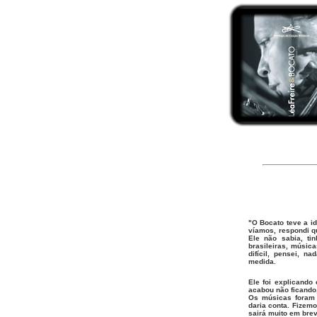
"O Bocato teve a id
víamos, respondi q
Ele não sabia, ti
brasileiras, músic
difícil, pensei, 
medida.
Ele foi explicando 
acabou não ficando,
Os músicas foram 
daria conta. Fizemo
sairá muito em brev