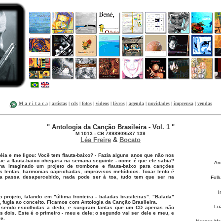
M a r i t a c a
|
artistas
|
cds
|
fotos
|
videos
|
livros
|
agenda
|
novidades
|
imprensa
|
vendas
" Antologia da Canção Brasileira - Vol. 1 "
M 1013 - CB 7898909537 139
Léa Freire
&
Bocato
éia e me ligou: Você tem flauta-baixo? - Fazia alguns anos que não nos
ue a flauta-baixo chegaria na semana seguinte - come é que ele sabia?
An
nha imaginado um projeto de trombone e flauta-baixo para canções
as lentas, harmonias caprichadas, improvisos melódicos. Tocar lento é
nada passa desapercebido, nada pode ser à toa, tudo tem que ser na
Folh
I
o projeto, falando em "última fronteira - baladas brasileiras". "Balada"
 fugia ao conceito. Ficamos com Antologia da Canção Brasileira.
Lu
sendo escolhidas a dedo, e surgiram tantas que um CD apenas não
s dois. Este é o primeiro - meu e dele; o segundo vai ser dele e meu, e
e.