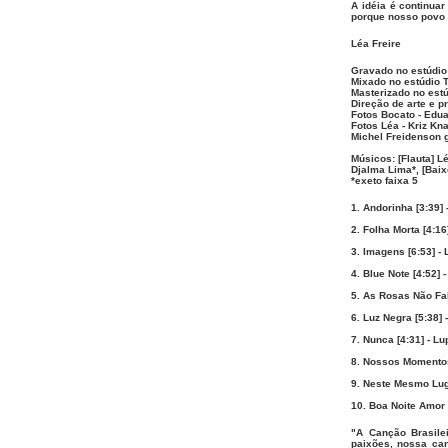
A idéia é continuar
porque nosso povo a
Léa Freire
Gravado no estúdio
Mixado no estúdio T
Masterizado no est
Direção de arte e pr
Fotos Bocato - Ed
Fotos Léa - Kriz Kn
Michel Freidenson 
Músicos: [Flauta] L
Djalma Lima*, [Baix
*exeto faixa 5
1. Andorinha [3:39]
2. Folha Morta [4:16
3. Imagens [6:53] - 
4. Blue Note [4:52]
5. As Rosas Não Fal
6. Luz Negra [5:38]
7. Nunca [4:31] - L
8. Nossos Momentos 
9. Neste Mesmo Lug
10. Boa Noite Amor 
"A Canção Brasile
paixões, nossa ca