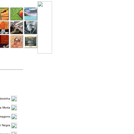
dorinha
a Morta
magens
z Negra