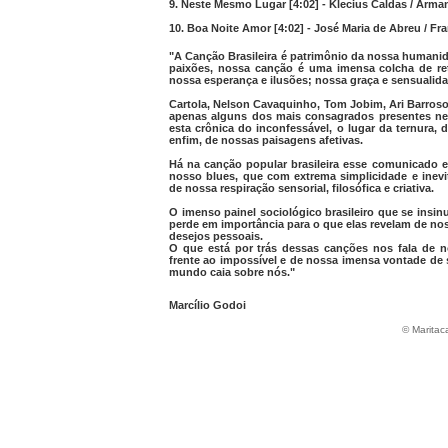
9. Neste Mesmo Lugar [4:02] - Klecius Caldas / Arm
10. Boa Noite Amor [4:02] - José Maria de Abreu / Fr
"A Canção Brasileira é patrimônio da nossa humani
paixões, nossa canção é uma imensa colcha de re
nossa esperança e ilusões; nossa graça e sensualida
Cartola, Nelson Cavaquinho, Tom Jobim, Ari Barroso,
apenas alguns dos mais consagrados presentes ne
esta crônica do inconfessável, o lugar da ternura, 
enfim, de nossas paisagens afetivas.
Há na canção popular brasileira esse comunicado e
nosso blues, que com extrema simplicidade e inev
de nossa respiração sensorial, filosófica e criativa.
O imenso painel sociológico brasileiro que se ins
perde em importância para o que elas revelam de no
desejos pessoais.
O que está por trás dessas canções nos fala de
frente ao impossível e de nossa imensa vontade de s
mundo caia sobre nós."
Marcílio Godoi
© Maritac