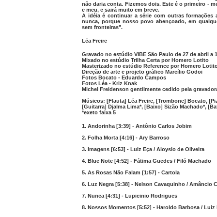
não daria conta. Fizemos dois. Este é o primeiro - m
e meu, e sairá muito em breve.
A idéia é continuar a série com outras formações a
nunca, porque nosso povo abençoado, em qualquer
sem fronteiras".
Léa Freire
Gravado no estúdio VIBE São Paulo de 27 de abril a 
Mixado no estúdio Trilha Certa por Homero Lotito
Masterizado no estúdio Reference por Homero Lotit
Direção de arte e projeto gráfico Marcílio Godoi
Fotos Bocato - Eduardo Campos
Fotos Léa - Kriz Knak
Michel Freidenson gentilmente cedido pela gravador
Músicos: [Flauta] Léa Freire, [Trombone] Bocato, [Pi
[Guitarra] Djalma Lima*, [Baixo] Sizão Machado*, [Bat
*exeto faixa 5
1. Andorinha [3:39] - Antônio Carlos Jobim
2. Folha Morta [4:16] - Ary Barroso
3. Imagens [6:53] - Luiz Eça / Aloysio de Oliveira
4. Blue Note [4:52] - Fátima Guedes / Filó Machado
5. As Rosas Não Falam [1:57] - Cartola
6. Luz Negra [5:38] - Nelson Cavaquinho / Amâncio 
7. Nunca [4:31] - Lupicinio Rodrigues
8. Nossos Momentos [5:52] - Haroldo Barbosa / Luiz