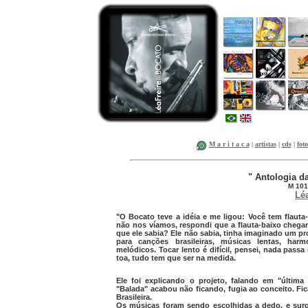
M a r i t a c a
|
artistas
|
cds
|
foto
" Antologia da
M 101
Léa
"O Bocato teve a idéia e me ligou: Você tem flauta
não nos víamos, respondi que a flauta-baixo chega
que ele sabia? Ele não sabia, tinha imaginado um pr
para canções brasileiras, músicas lentas, harm
melódicos. Tocar lento é difícil, pensei, nada pass
toa, tudo tem que ser na medida.
Ele foi explicando o projeto, falando em "última f
"Balada" acabou não ficando, fugia ao conceito. 
Brasileira.
Os músicas foram sendo escolhidas a dedo, e sur