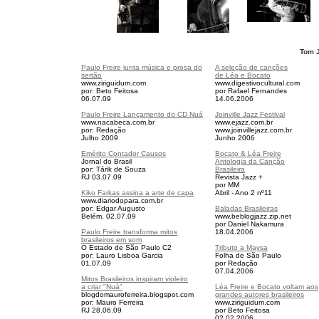
Tom J
Paulo Freire junta música e prosa do
A seleção de canções
sertão
de Léa e Bocato
www.ziriguidum.com
www.digestivocultural.com
por: Beto Feitosa
por Rafael Fernandes
06.07.09
14.06.2006
Paulo Freire Lançamento do CD Nuá
Joinville Jazz Festival
www.nacabeca.com.br
www.ejazz.com.br
por: Redação
www.joinvillejazz.com.br
Julho 2009
Junho 2006
Emérito Contador Causos
Bocato & Léa Freire
Jornal do Brasil
Antologia da Canção
por: Tárik de Souza
Brasileira
RJ 03.07.09
Revista Jazz +
por MM
Kiko Farkas assina a arte de capa
Abril - Ano 2 nº11
www.diariodopara.com.br
por: Edgar Augusto
Baladas Brasileiras
Belém, 02.07.09
www.beblogjazz.zip.net
por Daniel Nakamura
Paulo Freire transforma mitos
18.04.2006
brasileiros em som
O Estado de São Paulo C2
Tributo a Maysa
por: Lauro Lisboa Garcia
Folha de São Paulo
01.07.09
por Redação
07.04.2006
Mitos Brasileiros inspiram violeiro
a criar "Nuá"
Léa Freire e Bocato voltam aos
blogdomauroferreira.blogspot.com
grandes autores brasileiros
por: Mauro Ferreira
www.ziriguidum.com
RJ 28.06.09
por Beto Feitosa
02.02.2006