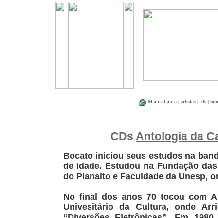
M a r i t a c a
|
artistas
|
cds
|
foto
CDs
Antologia da Ca
Bocato iniciou seus estudos na ban
de idade. Estudou na Fundação das 
do Planalto e Faculdade da Unesp, 
No final dos anos 70 tocou com Ar
Univesitário da Cultura, onde A
“Diversões Eletrônicas”. Em 198