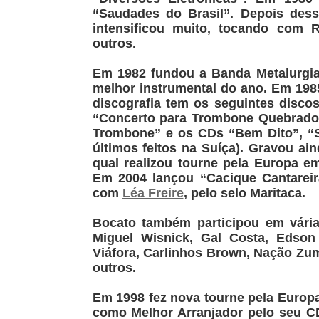
“Saudades do Brasil”. Depois dess
intensificou muito, tocando com 
outros.
Em 1982 fundou a Banda Metalurgia
melhor instrumental do ano. Em 198
discografia tem os seguintes disco
“Concerto para Trombone Quebrado”,
Trombone” e os CDs “Bem Dito”, “
últimos feitos na Suíça). Gravou a
qual realizou tourne pela Europa 
Em 2004 lançou “Cacique Cantareir
com
Léa Freire
, pelo selo Maritaca.
Bocato também participou em vária
Miguel Wisnick, Gal Costa, Edson 
Viáfora, Carlinhos Brown, Nação Zumb
outros.
Em 1998 fez nova tourne pela Europ
como Melhor Arranjador pelo seu CD