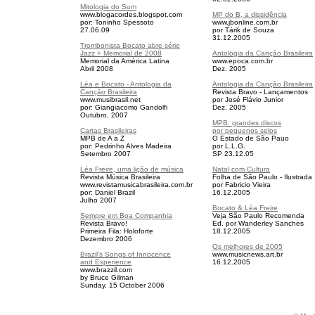
Mitologia do Som
www.blogacordes.blogspot.com
MP do B, a dissidência
por: Toninho Spessoto
www.jbonline.com.br
27.06.09
por Tárik de Souza
31.12.2005
Trombonista Bocato abre série
Jazz + Memorial de 2008
Antologia da Canção Brasileira
Memorial da América Latina
www.epoca.com.br
Abril 2008
Dez. 2005
Léa e Bocato - Antologia da
Antologia da Canção Brasileira
Canção Brasileira
Revista Bravo - Lançamentos
www.musibrasil.net
por José Flávio Junior
por: Giangiacomo Gandolfi
Dez. 2005
Outubro, 2007
MPB: grandes discos
Cartas Brasileiras
por pequenos selos
MPB de A a Z
O Estado de São Pauo
por: Pedrinho Alves Madeira
por L.L.G.
Setembro 2007
SP 23.12.05
Léa Freire, uma lição de música
Natal com Cultura
Revista Música Brasileira
Folha de São Paulo - Ilustrada
www.revistamusicabrasileira.com.br
por Fabricio Vieira
por: Daniel Brazil
16.12.2005
Julho 2007
Bocato & Léa Freire
Sempre em Boa Companhia
Veja São Paulo Recomenda
Revista Bravo!
Ed.
por Wanderley Sanches
Primeira Fila: Holoforte
18.12.2005
Dezembro 2006
Os melhores de 2005
Brazil's Songs of Innocence
www.musicnews.art.br
and Experience
16.12.2005
www.brazzil.com
by Bruce Gilman
Sunday, 15 October 2006