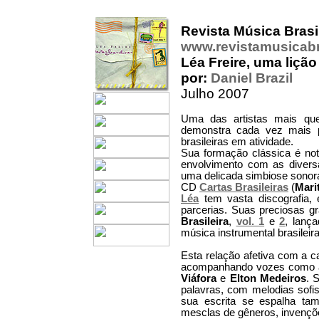
Revista Música Brasi
www.revistamusicabr
Léa Freire, uma liçã
por:
Daniel Brazil
Julho 2007
Uma das artistas mais que
demonstra cada vez mais 
brasileiras em atividade.
Sua formação clássica é not
envolvimento com as diversa
uma delicada simbiose sonora
CD
Cartas Brasileiras
(
Mari
Léa
tem vasta discografia,
parcerias. Suas preciosas 
Brasileira
,
vol. 1
e
2
, lan
música instrumental brasileir
Esta relação afetiva com a 
acompanhando vozes como
Viáfora
e
Elton Medeiros
. 
palavras, com melodias sofi
sua escrita se espalha tam
mesclas de gêneros, invenções