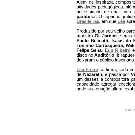
Além de inspirada composit
atividades pedagógicas, além 
necessidade de criar uma e
partitura
”. O capricho gráfic
Brasileiras
, em que
Léa
apre
Produzido por seu velho par
maestro
Gil Jardim
e mais u
Paulo Belinatti
,
Isaías do 
Toninho Carrasqueira
,
Walm
Felipe Sena
,
Edu Ribeiro
e
disco no
Auditório Ibirapuer
deixaram o público fascinado.
Léa Freire
se firma, cada ve
de
Nazareth
, e passa por
V
um desses a compositora par
capacidade agregar excelent
onde sua criação aflora, exu
©
2007 