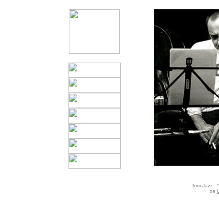
Tom Jazz
- 
de