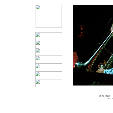
Tom Jazz
- 
de