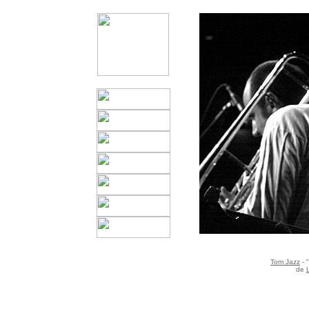
Tom Jazz
- 
de