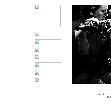
Tom Jazz
- 
de