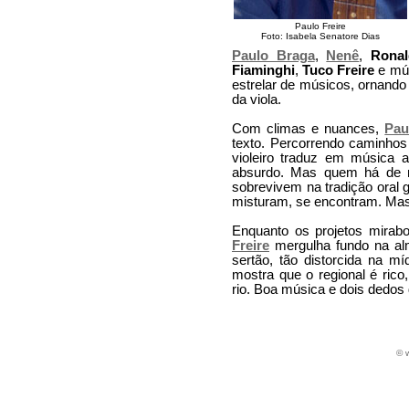
Paulo Freire
Foto: Isabela Senatore Dias
Paulo Braga
,
Nenê
,
Ronal
Fiaminghi
,
Tuco Freire
e mú
estrelar de músicos, ornando
da viola.
Com climas e nuances,
Pau
texto. Percorrendo caminhos
violeiro traduz em música 
absurdo. Mas quem há de neg
sobrevivem na tradição oral 
misturam, se encontram. Mas 
Enquanto os projetos mirab
Freire
mergulha fundo na alma
sertão, tão distorcida na míd
mostra que o regional é ric
rio. Boa música e dois dedo
© 