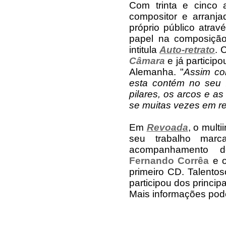
Com trinta e cinco 
compositor e arranj
próprio público atra
papel na composiçã
intitula
Auto-retrato
. 
Câmara
e já particip
Alemanha. "
Assim co
esta contém no seu í
pilares, os arcos e a
se muitas vezes em re
Em
Revoada
, o mult
seu trabalho marca
acompanhamento
Fernando Corrêa
e o
primeiro CD. Talentos
participou dos princip
Mais informações pode