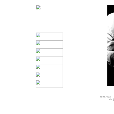
Tom Jazz
- 
de