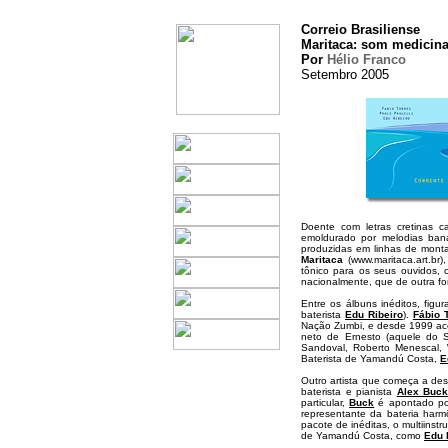
Correio Brasiliense
Maritaca: som medicina
Por
Hélio Franco
Setembro 2005
Doente com letras cretinas 
emoldurado por melodias ba
produzidas em linhas de mon
Maritaca
(www.maritaca.art.br
tônico para os seus ouvidos, c
nacionalmente, que de outra fo
Entre os álbuns inéditos, figu
baterista
Edu Ribeiro
).
Fábio 
Nação Zumbi, e desde 1999 ac
neto de Ernesto (aquele do S
Sandoval, Roberto Menescal, 
Baterista de Yamandú Costa,
E
Outro artista que começa a des
baterista e pianista
Alex Buc
particular,
Buck
é apontado por
representante da bateria harmô
pacote de inéditas, o multiinst
de Yamandú Costa, como
Edu 