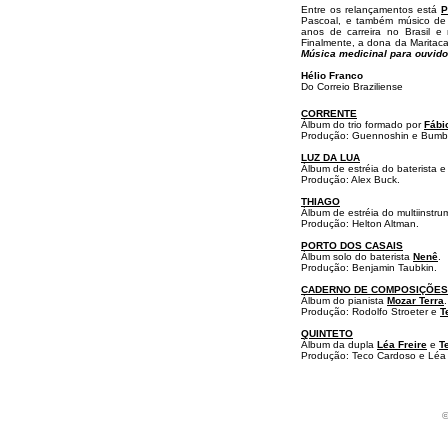
Entre os relançamentos está
P
Pascoal, e também músico de 
anos de carreira no Brasil e 
Finalmente, a dona da Maritaca,
Música medicinal para ouvido
Hélio Franco
Do Correio Braziliense
CORRENTE
Álbum do trio formado por
Fábi
Produção: Guennoshin e Bumb
LUZ DA LUA
Álbum de estréia do baterista e
Produção: Alex Buck.
THIAGO
Álbum de estréia do multiinstru
Produção: Helton Altman.
PORTO DOS CASAIS
Álbum solo do baterista
Nenê
.
Produção: Benjamin Taubkin.
CADERNO DE COMPOSIÇÕES
Álbum do pianista
Mozar Terra
.
Produção: Rodolfo Stroeter e
T
QUINTETO
Álbum da dupla
Léa Freire
e
T
Produção: Teco Cardoso e Léa 
©