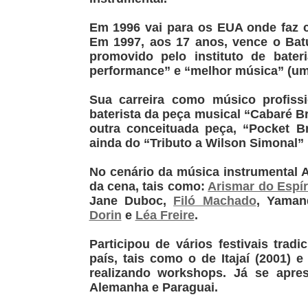
Em 1996 vai para os EUA onde faz c
Em 1997, aos 17 anos, vence o Batu
promovido pelo instituto de bater
performance” e “melhor música” (um
Sua carreira como músico profis
baterista da peça musical “Cabaré B
outra conceituada peça, “Pocket Br
ainda do “Tributo a Wilson Simonal”
No cenário da música instrumental 
da cena, tais como:
Arismar do Espír
Jane Duboc,
Filó Machado
, Yaman
Dorin
e
Léa Freire
.
Participou de vários festivais tradi
país, tais como o de Itajaí (2001) e
realizando workshops. Já se apre
Alemanha e Paraguai.