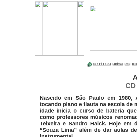
M a r i t a c a
|
artistas
|
cds
|
foto
A
C
Nascido em São Paulo em 1980, A
tocando piano e flauta na escola de
idade inicia o curso de bateria qu
como professores músicos renom
Teixeira e Sandro Haick. Hoje em d
“Souza Lima” além de dar aulas de
instrumental.