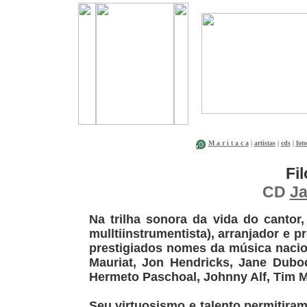
M a r i t a c a
|
artistas
|
cds
|
foto
Fi
CD
Ja
Na trilha sonora da vida do cantor,
mulltiinstrumentista), arranjador e p
prestigiados nomes da música nacio
Mauriat, Jon Hendricks, Jane Duboc
Hermeto Paschoal, Johnny Alf, Tim M
Seu virtuosismo e talento permitiram