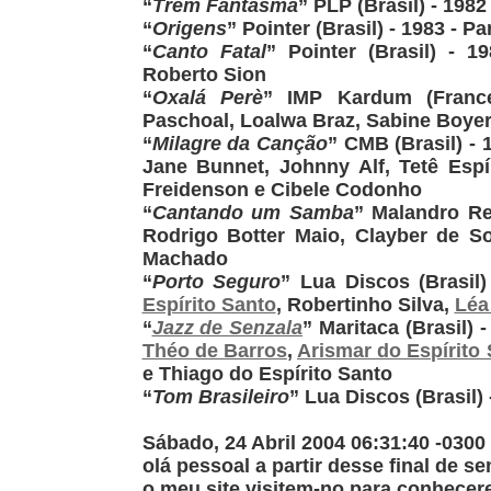
“
Trem Fantasma
” PLP (Brasil) - 198
“
Origens
” Pointer (Brasil) - 1983 - P
“
Canto Fatal
” Pointer (Brasil) - 
Roberto Sion
“
Oxalá Perè
” IMP Kardum (France
Paschoal, Loalwa Braz, Sabine Boyer
“
Milagre da Canção
” CMB (Brasil) - 
Jane Bunnet, Johnny Alf, Tetê Espín
Freidenson e Cibele Codonho
“
Cantando um Samba
” Malandro Re
Rodrigo Botter Maio, Clayber de So
Machado
“
Porto Seguro
” Lua Discos (Brasil)
Espírito Santo
, Robertinho Silva,
Léa
“
Jazz de Senzala
” Maritaca (Brasil) 
Théo de Barros
,
Arismar do Espírito
e Thiago do Espírito Santo
“
Tom Brasileiro
” Lua Discos (Brasil)
Sábado, 24 Abril 2004 06:31:40 -0300
olá pessoal a partir desse final de s
o meu site visitem-no para conhece