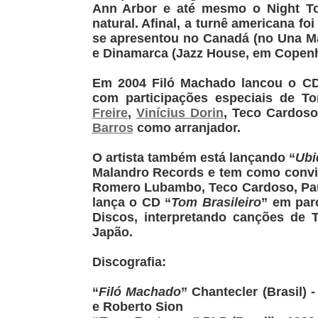
Ann Arbor e até mesmo o Night T
natural. Afinal, a turnê americana f
se apresentou no Canadá (no Una Ma
e Dinamarca (Jazz House, em Copen
Em 2004 Filó Machado lancou o C
com participações especiais de T
Freire
,
Vinícius Dorin
, Teco Cardos
Barros
como arranjador.
O artista também está lançando “
Ubi
Malandro Records e tem como convi
Romero Lubambo, Teco Cardoso, Paul
lança o CD “
Tom Brasileiro
” em par
Discos, interpretando canções de
Japão.
Discografia:
“
Filó Machado
” Chantecler (Brasil) 
e Roberto Sion