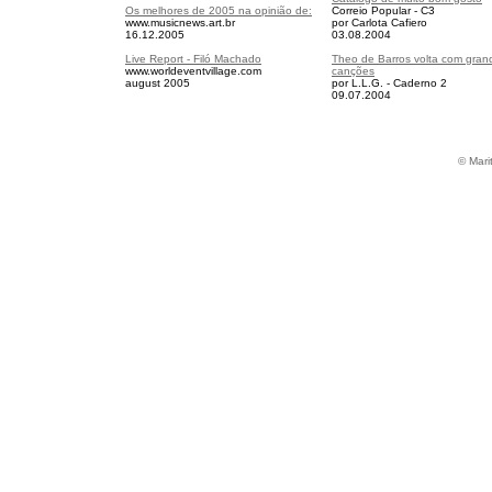
Os melhores de 2005 na opinião de:
Correio Popular - C3
www.musicnews.art.br
por Carlota Cafiero
16.12.2005
03.08.2004
Live Report - Filó Machado
Theo de Barros volta com gran
www.worldeventvillage.com
canções
august 2005
por L.L.G. - Caderno 2
09.07.2004
© Mari