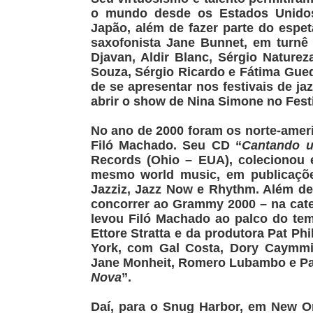
o mundo desde os Estados Unidos, 
Japão, além de fazer parte do espet
saxofonista Jane Bunnet, em turn
Djavan, Aldir Blanc, Sérgio Naturez
Souza, Sérgio Ricardo e Fátima Gue
de se apresentar nos festivais de j
abrir o show de Nina Simone no Fest
No ano de 2000 foram os norte-amer
Filó Machado. Seu CD “
Cantando 
Records (Ohio – EUA), colecionou el
mesmo world music, em publicaçõe
Jazziz, Jazz Now e Rhythm. Além de 
concorrer ao Grammy 2000 – na categ
levou Filó Machado ao palco do tem
Ettore Stratta e da produtora Pat Phi
York, com Gal Costa, Dory Caymmi
Jane Monheit, Romero Lubambo e Pau
Nova
”.
Daí, para o Snug Harbor, em New Or