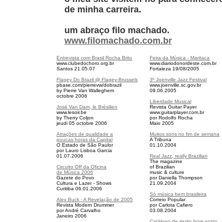
de minha carreira.
um abraço filo machado.
www.filomachado.com.br
Entrevista com Brasil Rocha Brito
Feira da Música - Maritaca
www.clubedochoro.org.br
www.diariodonordeste.com.br
Santos 21.05.07
Fortaleza 19/08/2005
Flagey Do Brazil @ Flagey-Brussels
3º Joenville Jazz Festival
pbase.com/pierrevw/dobrazil
www.joenville.sc.gov.br
by Pierre Van Walleghem
09.06.2005
octobre 2006
Liberdade Musical
José Van Dam, le Brésilien
Revista Guitar Payer
www.lesoir.be
www.guitarplayer.com.br
by Therry Coljon
por Rodolfo Rocha
jeudi 05 octobre 2006
Maio 2005
Atrações de qualidade a
Muitos sons no fim de semana
poucas horas da Capital
A Tribuna
O Estado de São Paulor
01.10.2004
por Lauro Lisboa Garcia
01.07.2006
Real Jazz, really Brazilian
The magazine
Circuito Off da Oficina
of Brazilian
de Música 2006
music & culture
Gazete do Povo
por Daniella Thompson
Cultura e Lazer -
Shows
21.09.2004
Curitiba 06.01.2006
Só música bem brasileira
Alex Buck - A Revelação de 2005
Correio Popular
Revista Modern Drummer
por Carlota Cafiero
por André Carvalho
03.08.2004
Janeiro 2006
Catálogo de muito bom gosto