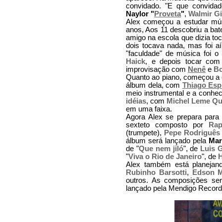
convidado. "E que convid
Naylor "
Proveta
"
,
Walmir Gi
Alex começou a estudar mús
anos, Aos 11 descobriu a bate
amigo na escola que dizia toc
dois tocava nada, mas foi a
"faculdade" de música foi o
Haick
, e depois tocar com
improvisação com
Nenê
e
Bo
Quanto ao piano, começou a
álbum dela, com
Thiago Espi
meio instrumental e a conh
idéias
, com
Michel Leme Qu
em uma faixa.
Agora Alex se prepara par
sexteto composto por
Rap
(trumpete),
Pepe Rodriguês
álbum será lançado pela
Mar
de "
Que nem jiló
", de
Luis 
"
Viva o Rio de Janeiro
", de
H
Alex também está planejan
Rubinho Barsotti
,
Edson 
outros. As composições se
lançado pela Mendigo Record