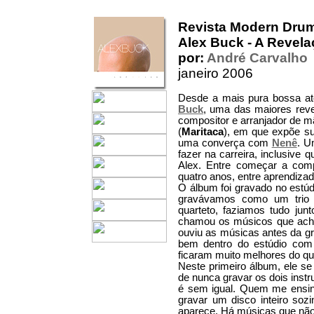
Revista Modern Dru
Alex Buck - A Revel
por:
André Carvalho
janeiro 2006
Desde a mais pura bossa at
Buck
, uma das maiores reve
compositor e arranjador de mã
(
Maritaca
), em que expõe su
uma converça com
Nenê
. U
fazer na carreira, inclusive 
Alex. Entre começar a comp
quatro anos, entre aprendizad
O álbum foi gravado no estú
gravávamos como um trio 
quarteto, faziamos tudo ju
chamou os músicos que achav
ouviu as músicas antes da gr
bem dentro do estúdio com
ficaram muito melhores do qu
Neste primeiro álbum, ele se
de nunca gravar os dois instr
é sem igual. Quem me ensin
gravar um disco inteiro soz
aparece. Há músicas que não