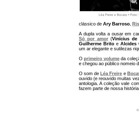
Léa Freire e Bocato • Foto:
clássico de
Ary Barroso
,
Ri
A dupla volta a ousar em c
Só por amor
(
Vinícius de
Guilherme Brito
e
Alcides
um ar elegante e sutilezas ri
O
primeiro volume
da coleç
e chegou ao público nomeio d
O som de
Léa Freire
e
Boca
ouvido (e reouvido muitas v
antologia. A coleção vale co
fazem parte de nossa história 
©