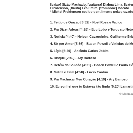
[baixo] Sizão Machado, [guitarra] Djalma Lima, [bater
Freidenson, [flauta] Léa Freire, [trombone] Bocato
* Michel Freidenson cedido gentilmente pela gravad
1. Feitio de Oração [6:32] - Noel Rosa e Vadico
2. Pra Dizer Adeus [4:26] - Edu Lobo e Torquato Neto
3. Notícia [4:40] - Nelson Cavaquinho, Guilherme Br
4. Só por Amor [5:36] - Baden Powell e Vinícius de M
5. Lígia [6:49] - Antônio Carlos Jobim
6. Risque [2:40] - Ary Barroso
7. Refém da Solidão [4:31] - Baden Powell e Paulo Cé
8. Matriz e Filial [4:50] - Lucio Cardim
9. Pra Machucar Meu Coração [4:19] - Ary Barroso
10. Eu sonhei que tu Estavas tão linda [5:20] Lamar
© Maritac