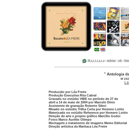
M a r i t a c a
|
artistas
|
cds
|
foto
" Antologia da
M 102
Lé
Produzido por Léa Freire
Produção Executiva Rita Cabral
Gravado no estúdio VIBE no período de 27 de
abril a 14 de maio de 2004 por Marcelo Dinis
Assistente de gravação Roberto Sileci
Mixado no estúdio Trilha Certa por Homero Lotito
Materizado no estúdio Reference por Homero Lotito
Direção de arte e projeto gráfico Marcílio Godoi
Fotos Marco Aurélio Olimpo
Montagem e tratamento de imagens Memo Editorial
Direção artística da Maritaca Léa Freire