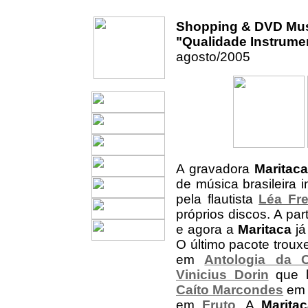
Shopping & DVD Mu
"Qualidade Instrume
agosto/2005
A gravadora
Maritac
de música brasileira 
pela flautista
Léa Fre
próprios discos. A pa
e agora a
Maritaca
já
O último pacote troux
em
Antologia da C
Vinicius Dorin
que 
Caíto Marcondes
e
em
Fruto
. A
Maritac