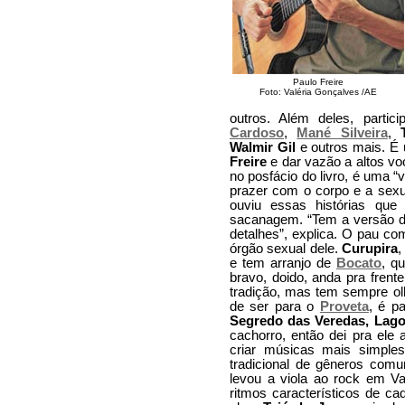
Paulo Freire
Foto: Valéria Gonçalves /AE
outros. Além deles, parti
Cardoso
,
Mané Silveira
,
Walmir Gil
e outros mais. É 
Freire
e dar vazão a altos vo
no posfácio do livro, é uma “
prazer com o corpo e a sexu
ouviu essas histórias qu
sacanagem. “Tem a versão d
detalhes”, explica. O pau co
órgão sexual dele.
Curupira
,
e tem arranjo de
Bocato
, q
bravo, doido, anda pra fren
tradição, mas tem sempre olh
de ser para o
Proveta
, é p
Segredo das Veredas, Lag
cachorro, então dei pra ele 
criar músicas mais simple
tradicional de gêneros comun
levou a viola ao rock em 
ritmos característicos de ca