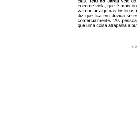
elas.
Teiú do Jarau
veio do 
coco de viola, que é mais d
vai contar algumas histórias 
diz que fica em dúvida se es
comercialmente. “As pessoas
que uma coisa atrapalha a ou
©
O 