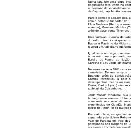
Numa rara isonomia entre ins
degustação rara, como no cant
no território do vocal elabora
de Caymmi, cuja família revere
Para o samba e adjacências, al
com o sotaque fundador do E
Elton Medeiros (Bem que mereci)
vontade), Germano Mathias (Tr
além do abrangente Timoneiro, 
Dois coletivos - Samba do tra
do velho ritmo às vésperas d
Baden e Paulinho da Viola no
revelou um Aldir Blanc intérpre
Igualmente notívago, mas em o
tanto ralo para o pop/rock, 
Baleiro, do Futura, do Nação 
Carolina e Seu Jorge juntaram
Na seara de uma MPB cada vez
camerístico De uns tempos pa
Buarque, além de participação
Castro), recapitulou a obr
desempenhos menos ou mais el
Costa, Carlos Lyra (outro nas
tatibitati, da Calcanhotto.
Jards Macalé rebobinou sua f
tantas) destacaram-se. Robert
corre mais nas veias de uma
experiências do Cidadão Insti
RAPB de Rapin' Hood (Sujeito
Por outro lado, os grotões a
capturado pelo violeiro Rober
Vale do Paraíba em Vale dos 
garimpadas nas margens de um
sucessos, CD coletânea amealha