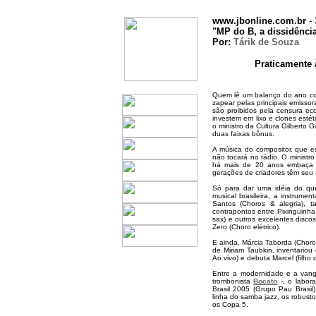
www.jbonline.com.br
- 
"MP do B, a dissidênci
Por:
Tárik de Souza
Praticamente à
Quem lê um balanço do ano com
zapear pelas principais emisso
são proibidos pela censura ec
investem em lixo e clones esté
o ministro da Cultura Gilberto 
duas faixas bônus.
A música do compositor, que e
não tocará no rádio. O ministr
há mais de 20 anos embaça q
gerações de criadores têm seu 
Só para dar uma idéia do que
musical brasileira, a instrum
Santos (Choros & alegria), 
contrapontos entre Pixinguinh
sax) e outros excelentes disco
Zero (Choro elétrico).
E ainda, Márcia Taborda (Choros
de Miriam Taubkin, inventario
Ao vivo) e debuta Marcel (filho
Entre a modernidade e a vang
trombonista
Bocato
-, o labora
Brasil 2005 (Grupo Pau Brasil
linha do samba jazz, os robust
os Copa 5.