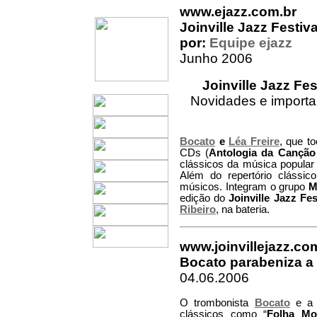
www.ejazz.com.br
Joinville Jazz Festiva
por:
Equipe ejazz
Junho 2006
Joinville Jazz Fe
Novidades e importa
Bocato
e
Léa Freire
, que t
CDs (
Antologia da Canção 
clássicos da música popular 
Além do repertório cláss
músicos. Integram o grupo
M
edição do
Joinville Jazz Fes
Ribeiro
, na bateria.
www.joinvillejazz.co
Bocato parabeniza a 
04.06.2006
O trombonista
Bocato
e a f
clássicos como “
Folha Mo