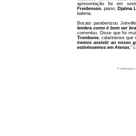
apresentação foi em sext
Freidenson
, piano;
Djalma 
bateria.
Bocato parabenizou Joinville
lembra como é bom ser bras
comentou. Disse que foi mu
Trombone
, catarinense que 
iremos assistir ao nosso 
estivéssemos em Atenas
,” 
© www.ejazz.c