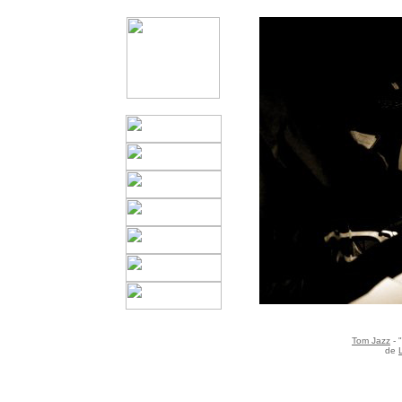
Tom Jazz
- 
de