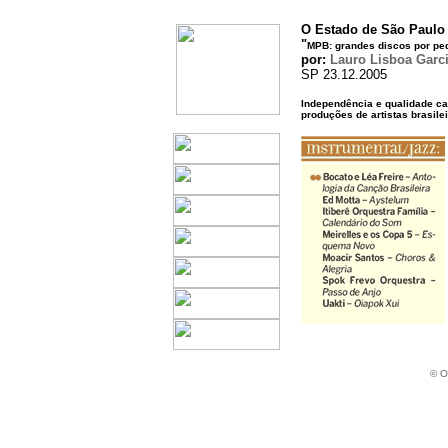
O Estado de São Paulo
"
MPB: grandes discos por pe
por:
Lauro Lisboa Garc
SP 23.12.2005
Independência e qualidade c
produções de artistas brasile
© O