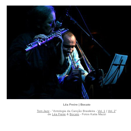
Léa Freire | Bocato
Tom Jazz
- "Antologia da Canção Brasileira -
Vol. 1
|
Vol. 2
"
de
Léa Freire
&
Bocato
- Fotos Katia Mazzi