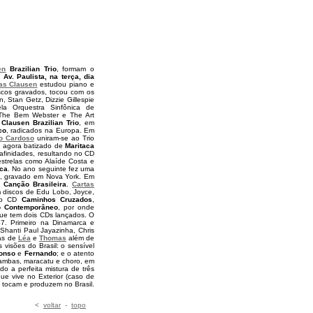
en
Brazilian Trio
, formam o
Av. Paulista, na terça, dia
as Clausen
estudou piano e
cos gravados, tocou com os
 Stan Getz, Dizzie Gillespie
ela Orquestra Sinfônica de
The Bem Webster e The Art
Clausen Brazilian Trio
, em
co
, radicados na Europa. Em
o Cardoso
uniram-se ao Trio
o, agora batizado de
Maritaca
 afinidades, resultando no CD
estrelas como Alaíde Costa e
aca
. No ano seguinte fez uma
, gravado em Nova York. Em
a Canção Brasileira
.
Cartas
m discos de Edu Lobo, Joyce,
, o CD
Caminhos Cruzados
,
o Contemporâneo
, por onde
que tem dois CDs lançados. O
7. Primeiro na Dinamarca e
 Shanti Paul Jayazinha, Chris
ias de
Léa
e
Thomas
além de
visões do Brasil: o sensível
onso
e
Fernando
; e o atento
sambas, maracatu e choro, em
o a perfeita mistura de três
que vive no Exterior (caso de
, tocam e produzem no Brasil.
<
voltar
-
topo