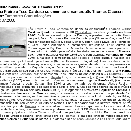
usic News - www.musicnews.art.br
éa Freire e Teco Cardoso se unem ao dinamarquês Thomas Clausen
or:
Tambores Comunicações
2.07.2008
Léa Freire
e
Teco Cardoso
se unem ao dinamarquês
Thomas Claus
Maritaca Quintet
e lançam o CD
Waterbikes
em
show gratuito no Sesc 
29/07
. Sinônimo do melhor jazz na Europa, o pianista dinamarquês
Thom
composição na Academia Real de Copenhague (Dinamarca) e, com 16 dis
mais renomados músicos, como Dexter Gordon, Miles Davis, Joe Henderson,
e Chet Baker. Arranjador e compositor, requisitado, entre outras, p
Copenhague e Big Band da Danmarks Radio, recebeu vários prêmios: 
Foundation. A paixão pela música brasileira levou-o a formar o
Thomas 
1997, com o baterista
Afonso Corrêa
e o contrabaixista
Fernando de Mar
2006, a flautista e compositora
Léa Freire
e o saxofonista e flautista
Tec
ra uma turnê pelo Brasil e pela Europa (Suécia, Dinamarca e Inglaterra). Esse peculiar quintet
intet
(ou 'Mary Tak', Maria Agradecida), como os músicos gostam de falar, trocou experiências e
terbikes
, gravado em Copenhague, na Dinamarca, em 2006.
Léa
, que já atuou ao lado de 
rigo Barnabé, lançou seu primeiro CD,
Ninha
l (1997), época em que também abriu o selo
Marit
pla com
Teco Cardoso
, que se apresentou nos Estados Unidos e gerou o CD
Quinteto
(1999)
05, em parceria com o trombonista
Bocato
lançou os volumes
1
e
2
dos CDs
Antologia d
asileiras
(2007) é seu quinto trabalho.
Cardoso
é integrante do grupo
Pau-Brasil
, já atuou e
rmeto Pascoal e João Donato. Em 1994 lançou, ao lado do violonista Ulisses Rocha
nsiderado pela crítica um dos melhores daquele ano. É um dos fundadores da selo
Núcle
nçou seu primeiro CD solo
Meu Brasil
(1998). É integrante da
Orquestra Popular de Câmara
, 
ntrabaixista
Fernando de Marco
começou a carreira no Brasil e vive na Europa desde 198
ualmente na Inglaterra, em Londres. Atua e grava com artistas como Ingrid Laubrok, Ian Price,
lls e outros. O CD
Waterbikes
traz ritmos como sambas, maracatu e choro em dez temas própr
mposições de Tom Jobim e Vinicius de Moraes. Pode ser considerado a perfeita mistura de três 
har estrangeiro de
Thomas
; o saudoso olhar do músico brasileiro que vivi no Exterior, caso de
Af
har de
Teco
e
Léa
, que vivem, tocam e produzem no Brasil. O CD
Waterbikes
traz ritmos como 
z temas próprios de
Léa
e
Thomas
, além de composições de Tom Jobim. Pode ser considerad
sões do Brasil: o sensível olhar estrangeiro de
Thomas
, o saudoso olhar do músico brasileiro 
onso Corrêa
e
Fernando De Marco
) e o atento olhar de
Teco Cardoso
e
Léa Freire
, que vivem