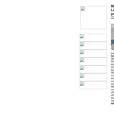
M
L
p
2
pa
Qu
Wa
Ar
du
20
Br
He
co
la
co
at
We
co
ol
ol
de
vi
Af