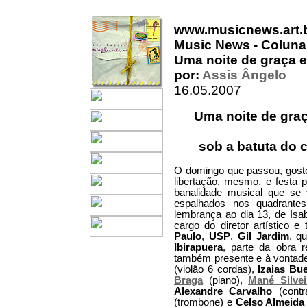
www.musicnews.art.
Music News - Coluna
Uma noite de graça e 
por:
Assis Ângelo
16.05.2007
Uma noite de graç
sob a batuta do 
O domingo que passou, gostos
libertação, mesmo, e festa 
banalidade musical que se
espalhados nos quadrantes
lembrança ao dia 13, de Isa
cargo do diretor artístico e 
Paulo
,
USP
,
Gil Jardim
, q
Ibirapuera
, parte da obra r
também presente e à vontade
(violão 6 cordas),
Izaias Bu
Braga
(piano),
Mané Silvei
Alexandre Carvalho
(contr
(trombone) e
Celso Almeida