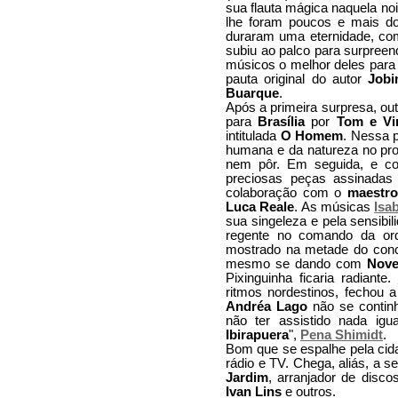
sua flauta mágica naquela noi
lhe foram poucos e mais do
duraram uma eternidade, com
subiu ao palco para surpreen
músicos o melhor deles par
pauta original do autor
Job
Buarque
.
Após a primeira surpresa, o
para
Brasília
por
Tom e Vi
intitulada
O Homem
. Nessa p
humana e da natureza no pro
nem pôr. Em seguida, e co
preciosas peças assinadas 
colaboração com o
maestro
Luca Reale
. As músicas
Isab
sua singeleza e pela sensibi
regente no comando da or
mostrado na metade do conce
mesmo se dando com
Nove
Pixinguinha ficaria radiante.
ritmos nordestinos, fechou a
Andréa Lago
não se continh
não ter assistido nada ig
Ibirapuera
",
Pena Shimidt
.
Bom que se espalhe pela cida
rádio e TV. Chega, aliás, a 
Jardim
, arranjador de disc
Ivan Lins
e outros.