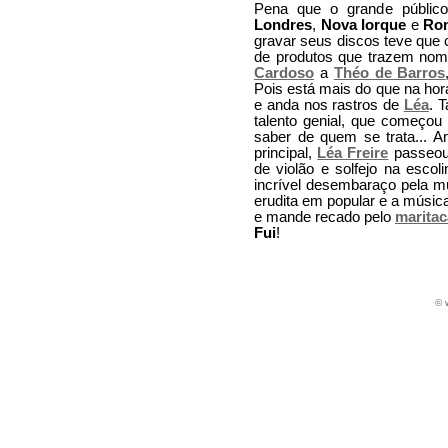
Pena que o grande público
Londres
,
Nova Iorque
e
Ro
gravar seus discos teve que c
de produtos que trazem no
Cardoso
a
Théo de Barros
Pois está mais do que na hor
e anda nos rastros de
Léa
. 
talento genial, que começo
saber de quem se trata... A
principal,
Léa Freire
passeou 
de violão e solfejo na esco
incrível desembaraço pela mú
erudita em popular e a músic
e mande recado pelo
maritac
Fui
!
©
w