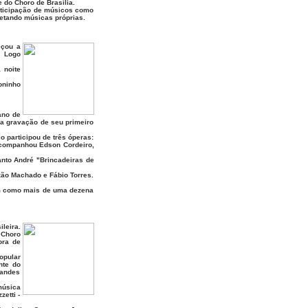
 do Choro de Brasília.
rticipação de músicos como
pretando músicas próprias.
eçou a
. Logo
 noite
oninho
ano de
u a gravação de seu primeiro
o participou de três óperas:
acompanhou Edson Cordeiro,
anto André "Brincadeiras de
zão Machado e Fábio Torres.
sim como mais de uma dezena
leira.
 Choro
ora de
opular
nte do
randes
música
etti -