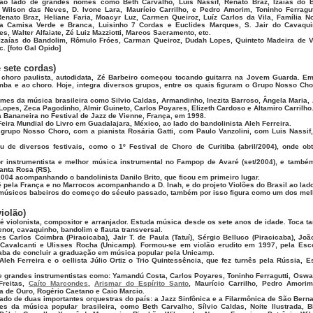
 ao lado de grandes nomes como Beth Carvalho, Luís Nassif, Renato Braz, Izaías do 
 Wilson das Neves, D. Ivone Lara, Maurício Carrilho, e Pedro Amorim, Toninho Ferragut
enato Braz, Heliane Faria, Moacyr Luz, Carmen Queiroz, Luíz Carlos da Vila, Família N
da Camisa Verde e Branca, Luisinho 7 Cordas e Euclides Marques, S. Jair do Cavaquin
s, Walter Alfaiate, Zé Luiz Mazziotti, Marcos Sacramento, etc.
Izaías do Bandolim, Rômulo Fróes, Carman Queiroz, Dudah Lopes, Quinteto Madeira de V
. [foto Gal Opido]
 sete cordas)
o choro paulista, autodidata, Zé Barbeiro começou tocando guitarra na Jovem Guarda. E
ba e ao choro. Hoje, integra diversos grupos, entre os quais figuram o Grupo Nosso Cho
s da música brasileira como Silvio Caldas, Armandinho, Inezita Barroso, Ângela Maria, 
Lopes, Zeca Pagodinho, Almir Guineto, Carlos Poyares, Elizeth Cardoso e Altamiro Carrilho
Bananeira no Festival de Jazz de Vienne, França, em 1998.
eira Mundial do Livro em Guadalajara, México, ao lado do bandolinista Aleh Ferreira.
grupo Nosso Choro, com a pianista Rosária Gatti, com Paulo Vanzolini, com Luis Nassif
 de diversos festivais, como o 1º Festival de Choro de Curitiba (abril/2004), onde ob
 instrumentista e melhor música instrumental no Fampop de Avaré (set/2004), e também 
nta Rosa (RS).
004 acompanhando o bandolinista Danilo Brito, que ficou em primeiro lugar.
ê pela França e no Marrocos acompanhando a D. Inah, e do projeto Violões do Brasil ao lad
 músicos babeiros do começo do século passado, também por isso figura como um dos melh
iolão)
, é violonista, compositor e arranjador. Estuda música desde os sete anos de idade. Toca 
enor, cavaquinho, bandolim e flauta transversal.
 Carlos Coimbra (Piracicaba), Jair T. de Paula (Tatuí), Sérgio Belluco (Piracicaba), Joã
 Cavalcanti e Ulisses Rocha (Unicamp). Formou-se em violão erudito em 1997, pela Esc
aba de concluir a graduação em música popular pela Unicamp.
leh Ferreira e o cellista Júlio Ortiz o Trio Quintessência, que fez turnês pela Rússia, E
e grandes instrumentistas como: Yamandú Costa, Carlos Poyares, Toninho Ferragutti, Oswa
Freitas,
Caíto Marcondes
,
Arismar do Espírito Santo
, Maurício Carrilho, Pedro Amorim
 de Ouro, Rogério Caetano e Caio Marcio.
do de duas importantes orquestras do país: a Jazz Sinfônica e a Filarmônica de São Bern
da música popular brasileira, como Beth Carvalho, Sílvio Caldas, Noite Ilustrada, Bi