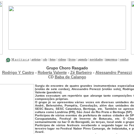
M a r i t a c a
|
artistas
|
cds
|
fotos
|
videos
|
livros
|
agenda
|
novidades
|
imprensa
|
vendas
Grupo Choro Rasgado
Rodrigo Y Castro
-
Roberta Valente
-
Zé Barbeiro
-
Alessandro Penezzi
CD
Baba de Calango
Surgiu do encontro de quatro grandes instrumentistas especializ
(violão de sete cordas), Alessandro Penezzi (violão solo), Rodrigo
Valente (pandeiro).
Juntos executam um repertório que abrange tanto composições 
composições próprias.
O grupo já se apresentou várias vezes em diversas unidades do
André, Belenzinho, Pompéia, Consolação, além das unidades do i
SESC Bauru, SESC Catanduva, Bertioga, etc. Também se apres
cultura como Londrina (PR), São José do Rio Preto e Bertioga (SP).
Participou de vários eventos da prefeitura de outras cidades de S
Caraguatatuba, Festival de Inverno de Botucatu, etc. O Ch
semanalmente no bar Ó do Borogodó, às terças, local onde o grupo
Participou de vários festivais recebendo o segundo lugar no Fes
terceiro lugar no Festival Nabor Pires Camargo, de Indaiatuba, e p
Avaré.