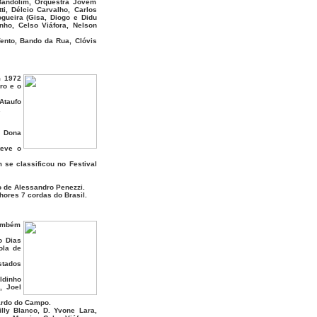
Bandolim, Orquestra Jovem
ti, Délcio Carvalho, Carlos
ogueira (Gisa, Diogo e Didu
ho, Celso Viáfora, Nelson
ento, Bando da Rua, Clóvis
m 1972
ro e o
Ataufo
.
, Dona
teve o
se classificou no Festival
o de Alessandro Penezzi.
ores 7 cordas do Brasil.
também
o Dias
ola de
stados
ldinho
, Joel
ardo do Campo.
lly Blanco, D. Yvone Lara,