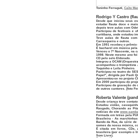
Toninho Ferraguti,
Caíto Ma
Rodrigo Y Castro (flau
Desde que iniciou seus es
estudar flauta doce e mai
depois teve aulas com Odette
Participou de festivais e 
curitibana, onde estudou i
Teve aulas de flauta com 
Carrasqueira e outros.
Em 1991 recebeu o prêmio de
É bacharel em música pela 
Venceu o 7º Nascente, na c
1998. Neste mesmo ano foi f
CD pelo selo Eldorado.
Integrou a OCAM (Orquestra 
acompanhou o trompetista 
Toquinho e Leila Pinheiro.
Participou no teatro do SE
Papel", dirigida por Paoli Qu
Apresentou-se no projeto C
Em 2000 participou do proj
Participou da gravação do 
de outros cantores. [foto F
Roberta Valente (pand
Desde criança teve contato
Estudou violão, cavaquin
Rasgado, Chorando as Pita
notícias do site
www.samba-
Formada em letras pela PUC
Brasileira - As marchinhas
Bando da Rua, da série de 
nomes da nossa música, com
É citada em livros, CDs, 
brasileira (por exemplo o 
Som Livre).