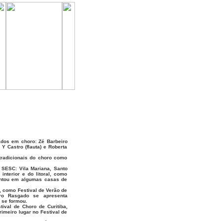
ados em choro: Zé Barbeiro
 Y Castro (flauta) e Roberta
tradicionais do choro como
 SESC: Vila Mariana, Santo
nterior e do litoral, como
entou em algumas casas de
P, como Festival de Verão de
oro Rasgado se apresenta
 se formou.
tival de Choro de Curitiba,
rimeiro lugar no Festival de