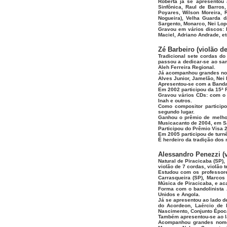
Roberta já se apresentou
Sinfônica, Raul de Barros,
Poyares, Wilson Moreira, R
Nogueira), Velha Guarda 
Sargento, Monarco, Nei Lope
Gravou em vários discos: 
Maciel, Adriano Andrade, etc
Zé Barbeiro (violão de
Tradicional sete cordas d
passou a dedicar-se ao sam
Aleh Ferreira Regional.
Já acompanhou grandes nome
Alves Junior, Jamelão, Nei 
Apresentou-se com a Banda 
Em 2002 participou da 15ª F
Gravou vários CDs: com o 
Inah e outros.
Como compositor participou
segundo lugar.
Ganhou o prêmio de melhor
Musicacanto de 2004, em Sa
Participou do Prêmio Visa 2
Em 2005 participou de turn
É herdeiro da tradição dos
Alessandro Penezzi (v
Natural de Piracicaba (SP)
violão de 7 cordas, violão t
Estudou com os professores
Carrasqueira (SP), Marcos
Música de Piracicaba, e ac
Forma com o bandolinista A
Unidos e Angola.
Já se apresentou ao lado d
do Acordeon, Laércio de 
Nascimento, Conjunto Época
Também apresentou-se ao la
Acompanhou grandes nomes 