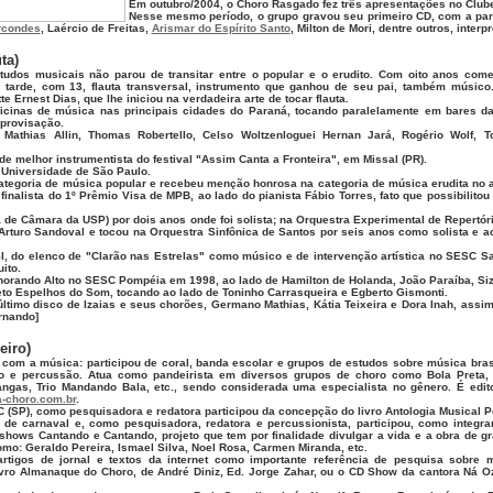
Em outubro/2004, o Choro Rasgado fez três apresentações no Clube
Nesse mesmo período, o grupo gravou seu primeiro CD, com a pa
rcondes
, Laércio de Freitas,
Arismar do Espírito Santo
, Milton de Mori, dentre outros, inter
ta)
tudos musicais não parou de transitar entre o popular e o erudito. Com oito anos com
s tarde, com 13, flauta transversal, instrumento que ganhou de seu pai, também músico
 Ernest Dias, que lhe iniciou na verdadeira arte de tocar flauta.
oficinas de música nas principais cidades do Paraná, tocando paralelamente em bares da
mprovisação.
Mathias Allin, Thomas Robertello, Celso Woltzenloguei Hernan Jará, Rogério Wolf, T
 melhor instrumentista do festival "Assim Canta a Fronteira", em Missal (PR).
Universidade de São Paulo.
ategoria de música popular e recebeu menção honrosa na categoria de música erudita no 
inalista do 1º Prêmio Visa de MPB, ao lado do pianista Fábio Torres, fato que possibilito
de Câmara da USP) por dois anos onde foi solista; na Orquestra Experimental de Repertóri
Arturo Sandoval e tocou na Orquestra Sinfônica de Santos por seis anos como solista e 
SI, do elenco de "Clarão nas Estrelas" como músico e de intervenção artística no SESC S
ito.
horando Alto no SESC Pompéia em 1998, ao lado de Hamilton de Holanda, João Paraíba, Si
eto Espelhos do Som, tocando ao lado de Toninho Carrasqueira e Egberto Gismonti.
último disco de Izaias e seus chorões, Germano Mathias, Kátia Teixeira e Dora Inah, as
ernando]
eiro)
 com a música: participou de coral, banda escolar e grupos de estudos sobre música brasi
ho e percussão. Atua como pandeirista em diversos grupos de choro como Bola Preta,
ngas, Trio Mandando Bala, etc., sendo considerada uma especialista no gênero. É edit
choro.com.br
.
 (SP), como pesquisadora e redatora participou da concepção do livro Antologia Musical P
 de carnaval e, como pesquisadora, redatora e percussionista, participou, como integra
shows Cantando e Cantando, projeto que tem por finalidade divulgar a vida e a obra de g
o: Geraldo Pereira, Ismael Silva, Noel Rosa, Carmen Miranda, etc.
artigos de jornal e textos da internet como importante referência de pesquisa sobre 
livro Almanaque do Choro, de André Diniz, Ed. Jorge Zahar, ou o CD Show da cantora Ná Ozz