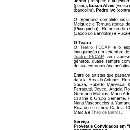
Jericó
(trompete e flugelhor
(piano),
Edson Alves
(violão
(bandolim),
Pedro Ivo
(contra
O repertório completo incl
Meiguice e Ternura (todas d
(Pixinguinha), Remexendo (
(Jacob do Bandolim) e Puxa-
O Teatro
O
Teatro FECAP
é o espa
inauguração em setembro de 
Teatro FECAP
vem apresen
gêneros, quase sempre com 
de sua extraordinária acústi
Entre os artistas que passa
da Vila, Arnaldo Antunes, Rob
Souza, Roberto Menescal 
Ferragutti, Joyce, Ângela R
Germano Mathias, Mario Adn
Cristina & Grupo Semente, To
Nana Vasconcelos & Yamandú 
Ricardo e o show Cartola 10
Márcia e
Theo de Barros
.
Serviço
Proveta e Convidados em 