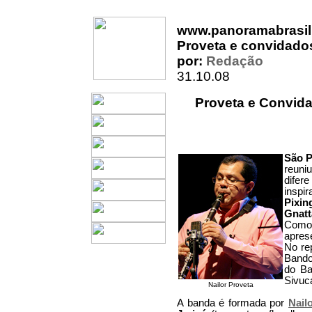
www.panoramabrasil
Proveta e convidado
por:
Redação
31.10.08
Proveta e Convid
São P
reuni
difer
inspi
Pixi
Gnatt
Como 
apres
No re
Bando
do Ba
Sivuc
Nailor Proveta
A banda é formada por
Nail