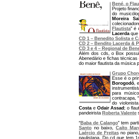
Bené, o Flau
Projeto finan
do musicól
Moreira Sal
colecionado
Flautista
” é
Lacerda
que 
CD 1 – Benedito Solista e C
CD 2 – Bendito Lacerda & P
CD 3 e 4 – Regional de Ben
Além dos cds, o Box possui
Abenedário e fichas técnica
do maior flautista da música p
Grupo Chor
Esse é o pri
Borogodó
, 
instrumentis
para músic
contracapa, “
do violonist
Costa
e
Odair Assad
; o flau
pandeirista
Roberta Valente
s
“
Baba de Calango
” tem par
Santo
no baixo,
Caíto Mar
Laércio de Freitas
no piano,
paulistana. Do cd que tem 1