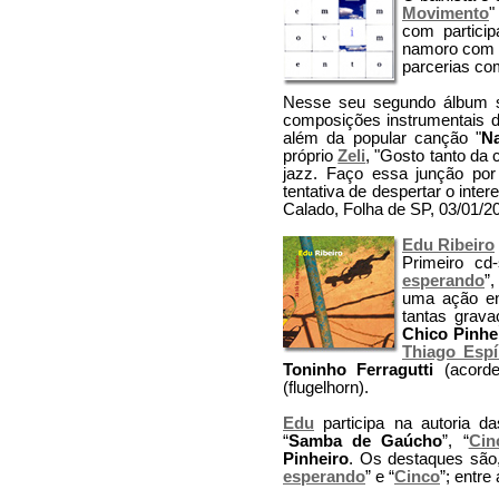
Movimento
"
com partici
namoro com 
parcerias co
Nesse seu segundo álbum 
composições instrumentais 
além da popular canção "
N
próprio
Zeli
, "Gosto tanto da
jazz. Faço essa junção po
tentativa de despertar o inte
Calado, Folha de SP, 03/01/2
Edu Ribeiro
Primeiro cd
esperando
”
uma ação en
tantas grava
Chico Pinhe
Thiago Espí
Toninho Ferragutti
(acord
(flugelhorn).
Edu
participa na autoria 
“
Samba de Gaúcho
”, “
Cin
Pinheiro
. Os destaques são, 
esperando
” e “
Cinco
”; entre