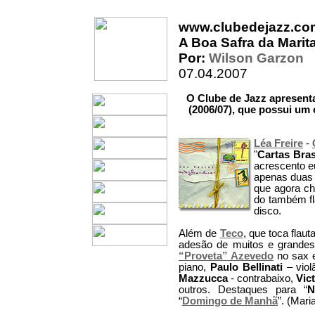
www.clubedejazz.co
A Boa Safra da Marit
Por:
Wilson Garzon
07.04.2007
O Clube de Jazz apresenta
(2006/07), que possui um c
Léa Freire
-
"
Cartas Bras
acrescento 
apenas duas 
que agora ch
do também fl
disco.
Além de
Teco
, que toca flau
adesão de muitos e grande
“Proveta” Azevedo
no sax e
piano,
Paulo Bellinati
– viol
Mazzucca
- contrabaixo,
Vic
outros. Destaques para “
N
“
Domingo de Manhã
”. (Mari