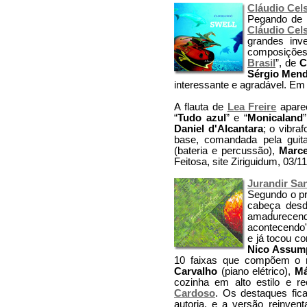
Cláudio Cel
Pegando de l
Cláudio Cel
grandes inv
composições.
Brasil
”, de
C
Sérgio Men
interessante e agradável. Em
A flauta de
Lea Freire
aparec
“
Tudo azul
” e “
Monicaland
Daniel d'Alcantara
; o vibra
base, comandada pela guit
(bateria e percussão),
Marce
Feitosa, site Ziriguidum, 03/1
Jurandir Sa
Segundo o p
cabeça desde
amadurece
acontecendo"
e já tocou 
Nico Assum
10 faixas que compõem o r
Carvalho
(piano elétrico),
Má
cozinha em alto estilo e 
Cardoso
. Os destaques fi
autoria, e a versão reinvent