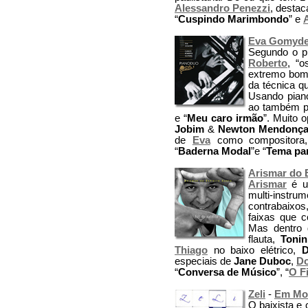
Alessandro Penezzi
, desta
“
Cuspindo Marimbondo
” e
Eva Gomyd
Segundo o pi
Roberto
, “o
extremo bom 
da técnica q
Usando piano
ao também p
e “
Meu caro irmão
”. Muito 
Jobim
&
Newton Mendonç
de
Eva
como compositora, 
“
Baderna Modal
”e “
Tema par
Arismar do 
Arismar
é u
multi-instrum
contrabaixos
faixas que 
Mas dentro 
flauta,
Tonin
Thiago
no baixo elétrico,
D
especiais de
Jane Duboc
,
Do
“
Conversa de Músico
”, “
O F
Zeli
-
Em Mo
O baixista e 